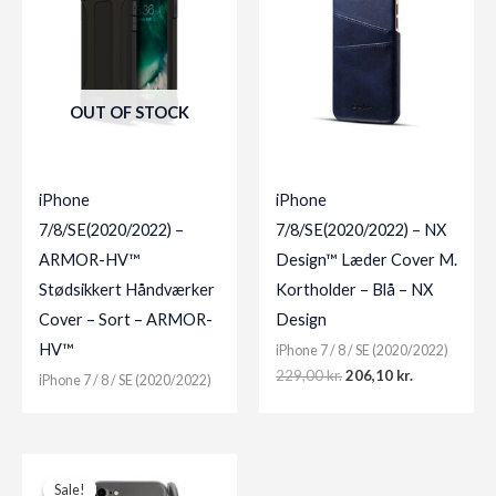
OUT OF STOCK
iPhone
iPhone
7/8/SE(2020/2022) –
7/8/SE(2020/2022) – NX
ARMOR-HV™
Design™ Læder Cover M.
Stødsikkert Håndværker
Kortholder – Blå – NX
Cover – Sort – ARMOR-
Design
HV™
iPhone 7 / 8 / SE (2020/2022)
Original
Current
229,00
kr.
206,10
kr.
iPhone 7 / 8 / SE (2020/2022)
price
price
was:
is:
229,00 kr..
206,10 kr..
Sale!
Sale!