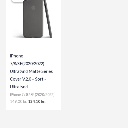
iPhone
7/8/SE(2020/2022) –
Ultratynd Matte Series
Cover V.2.0 – Sort –
Ultratynd
iPhone 7 / 8 / SE (2020/2022)
Original
Current
149,00
kr.
134,10
kr.
price
price
was:
is:
149,00 kr..
134,10 kr..