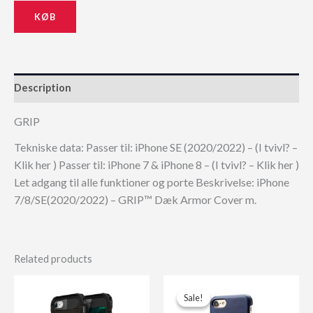
KØB
Description
GRIP
Tekniske data: Passer til: iPhone SE (2020/2022) – (I tvivl? –
Klik her ) Passer til: iPhone 7 & iPhone 8 – (I tvivl? – Klik her )
Let adgang til alle funktioner og porte Beskrivelse: iPhone
7/8/SE(2020/2022) – GRIP™ Dæk Armor Cover m.
Related products
Sale!
Sale!