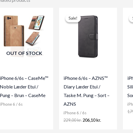
Sale!
Sale!
OUT OF STOCK
iPhone 6/6s – CaseMe™
iPhone 6/6s – AZNS™
iP
Noble Læder Etui /
Diary Læder Etui /
Si
Pung – Brun – CaseMe
Taske M. Pung – Sort –
So
AZNS
iPhone 6 / 6s
iPh
17
iPhone 6 / 6s
Original
Current
229,00
kr.
206,10
kr.
price
price
was:
is: