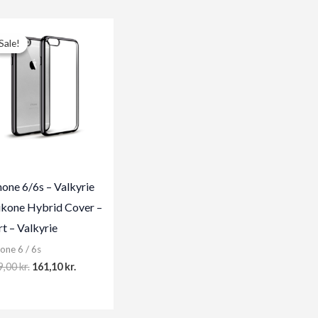
Sale!
Sale!
hone 6/6s – Valkyrie
likone Hybrid Cover –
rt – Valkyrie
one 6 / 6s
Original
Current
9,00
kr.
161,10
kr.
price
price
was:
is:
179,00 kr..
161,10 kr..