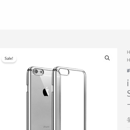
H
Sale!
H
i