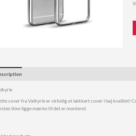
S
scription
lkyrie
tte cover fra Valkyrie er virkelig et lækkert cover i høj kvalitet! C
sten ikke ligge mærke til det er monteret.
lated products