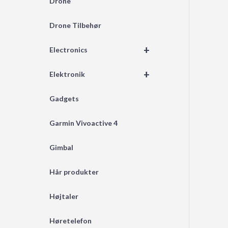
Drone
Drone Tilbehør
+
Electronics
+
Elektronik
Gadgets
Garmin Vivoactive 4
Gimbal
Hår produkter
Højtaler
Høretelefon