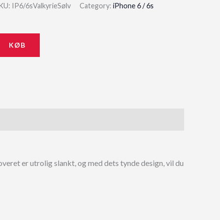
price
price
KU:
IP6/6sValkyrieSølv
Category:
iPhone 6 / 6s
was:
is:
179,00 kr..
161,10 kr..
KØB
overet er utrolig slankt, og med dets tynde design, vil du