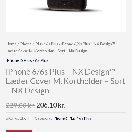
Home
/
iPhone 6 Plus / 6s Plus
/ iPhone 6/6s Plus – NX Design™
Læder Cover M. Kortholder – Sort – NX Design
iPhone 6 Plus / 6s Plus
iPhone 6/6s Plus – NX Design™
Læder Cover M. Kortholder – Sort
– NX Design
Original
Current
229,00
kr.
206,10
kr.
price
price
SKU:
6p2kort
Category:
iPhone 6 Plus / 6s Plus
was:
is: