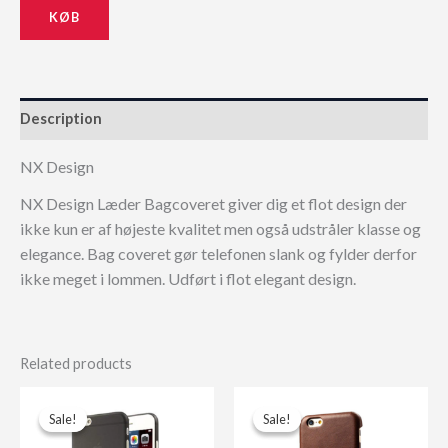
KØB
229,00 kr..
206,10 kr..
Description
NX Design
NX Design Læder Bagcoveret giver dig et flot design der
ikke kun er af højeste kvalitet men også udstråler klasse og
elegance. Bag coveret gør telefonen slank og fylder derfor
ikke meget i lommen. Udført i flot elegant design.
Related products
Sale!
Sale!
Sale!
Sale!