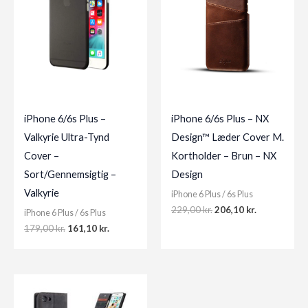
iPhone 6/6s Plus –
iPhone 6/6s Plus – NX
Valkyrie Ultra-Tynd
Design™ Læder Cover M.
Cover –
Kortholder – Brun – NX
Sort/Gennemsigtig –
Design
Valkyrie
iPhone 6 Plus / 6s Plus
Original
Current
229,00
kr.
206,10
kr.
iPhone 6 Plus / 6s Plus
price
price
Original
Current
179,00
kr.
161,10
kr.
was:
is:
price
price
229,00 kr..
206,10 kr..
was:
is:
179,00 kr..
161,10 kr..