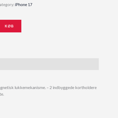
ategory:
iPhone 17
KØB
er magnetisk lukkemekanisme. – 2 indbyggede kortholdere
te.