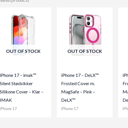
OUT OF STOCK
OUT OF STOCK
iPhone 17 – imak™
iPhone 17 – DeLX™
iP
Silent Stødsikker
Frosted Cover m.
Fr
Silikone Cover – Klar –
MagSafe – Pink –
Ma
IMAK
DeLX™
D
iPhone 17
iPhone 17
iP