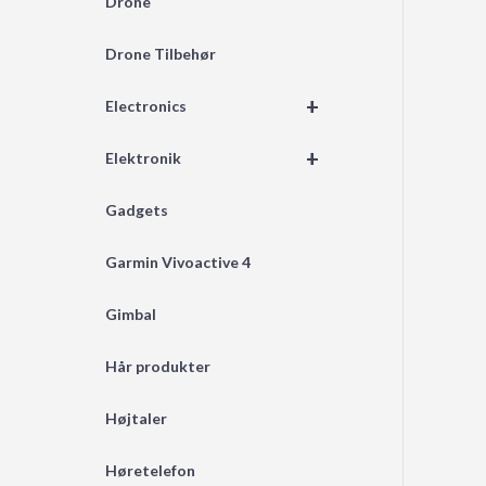
Drone
Drone Tilbehør
+
Electronics
+
Elektronik
Gadgets
Garmin Vivoactive 4
Gimbal
Hår produkter
Højtaler
Høretelefon