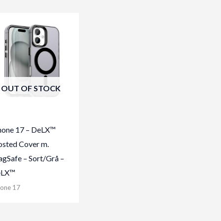
OUT OF STOCK
hone 17 – DeLX™
osted Cover m.
gSafe – Sort/Grå –
eLX™
hone 17