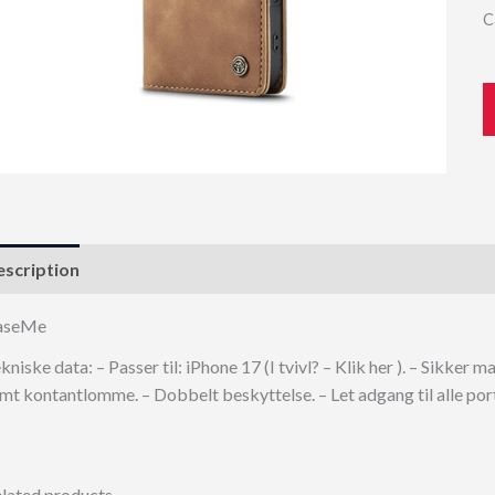
C
scription
aseMe
kniske data: – Passer til: iPhone 17 (I tvivl? – Klik her ). – Sikk
mt kontantlomme. – Dobbelt beskyttelse. – Let adgang til alle por
lated products