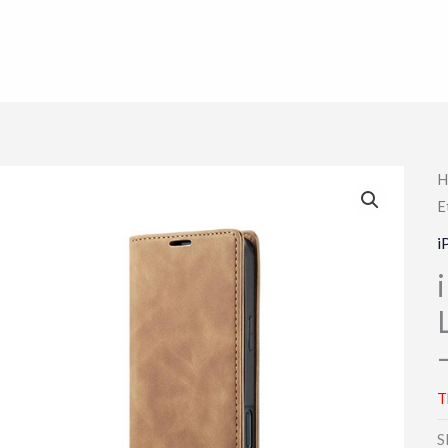
H
E
i
T
S