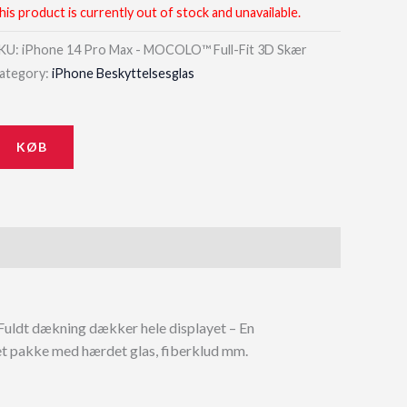
his product is currently out of stock and unavailable.
KU:
iPhone 14 Pro Max - MOCOLO™ Full-Fit 3D Skær
ategory:
iPhone Beskyttelsesglas
KØB
 – Fuldt dækning dækker hele displayet – En
et pakke med hærdet glas, fiberklud mm.