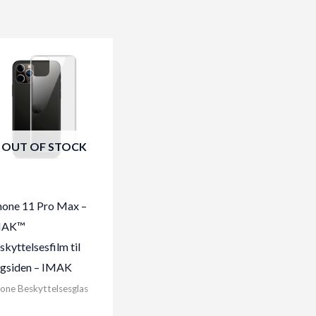
OUT OF STOCK
hone 11 Pro Max –
MAK™
skyttelsesfilm til
gsiden – IMAK
one Beskyttelsesglas