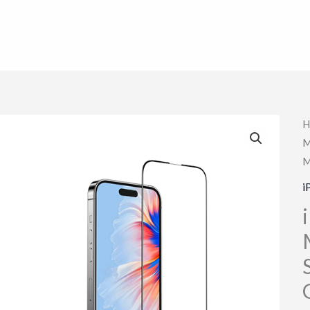
H
M
M
i