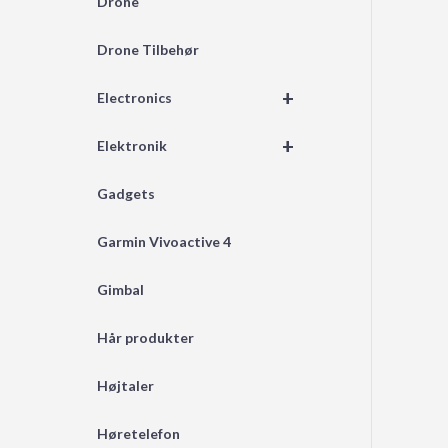
Drone
Drone Tilbehør
+
Electronics
+
Elektronik
Gadgets
Garmin Vivoactive 4
Gimbal
Hår produkter
Højtaler
Høretelefon