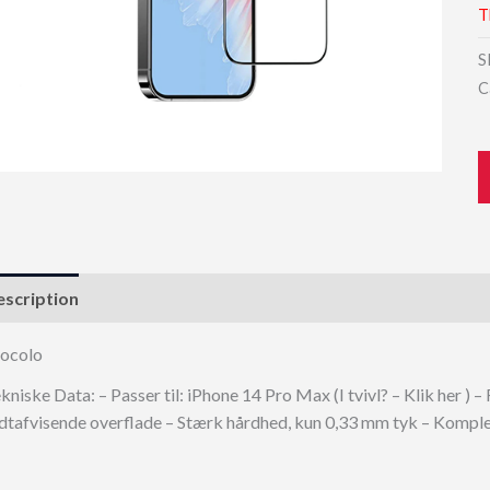
T
S
C
scription
ocolo
kniske Data: – Passer til: iPhone 14 Pro Max (I tvivl? – Klik her )
dtafvisende overflade – Stærk hårdhed, kun 0,33 mm tyk – Kompl