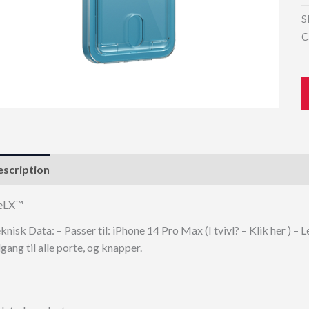
S
C
scription
eLX™
knisk Data: – Passer til: iPhone 14 Pro Max (I tvivl? – Klik her ) –
gang til alle porte, og knapper.