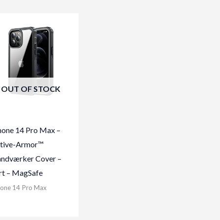
OUT OF STOCK
hone 14 Pro Max –
tive-Armor™
ndværker Cover –
rt – MagSafe
hone 14 Pro Max