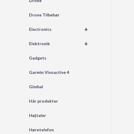
Drone
Drone Tilbehør
+
Electronics
+
Elektronik
Gadgets
Garmin Vivoactive 4
Gimbal
Hår produkter
Højtaler
Høretelefon