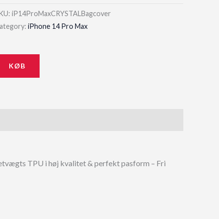
KU:
iP14ProMaxCRYSTALBagcover
ategory:
iPhone 14 Pro Max
KØB
 Letvægts TPU i høj kvalitet & perfekt pasform – Fri