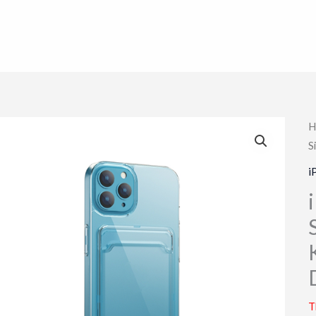
H
S
i
T