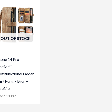
OUT OF STOCK
hone 14 Pro –
aseMe™
ltifunktionel Læder
ui / Pung – Brun –
seMe
hone 14 Pro