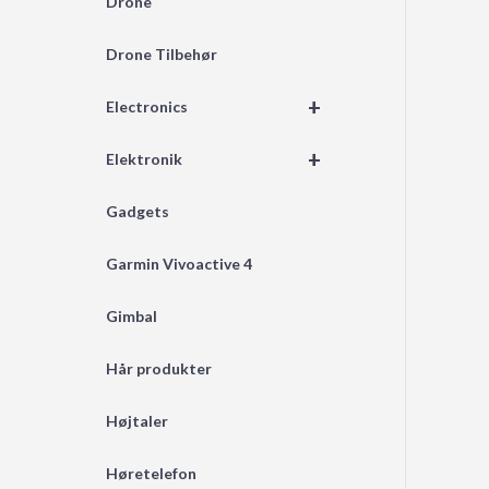
Drone
Drone Tilbehør
+
Electronics
+
Elektronik
Gadgets
Garmin Vivoactive 4
Gimbal
Hår produkter
Højtaler
Høretelefon