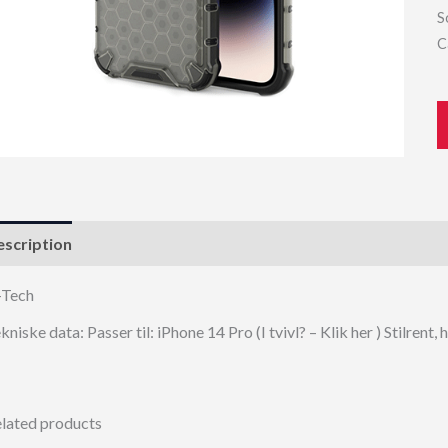
S
C
scription
-Tech
kniske data: Passer til: iPhone 14 Pro (I tvivl? – Klik her ) Stilren
lated products