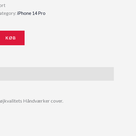
ort
ategory:
iPhone 14 Pro
KØB
t, højkvalitets Håndværker cover.