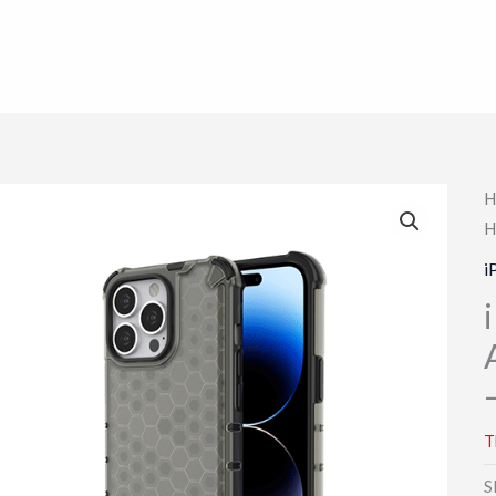
H
H
i
T
S