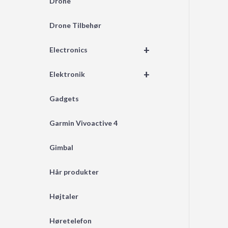
Drone
Drone Tilbehør
+
Electronics
+
Elektronik
Gadgets
Garmin Vivoactive 4
Gimbal
Hår produkter
Højtaler
Høretelefon