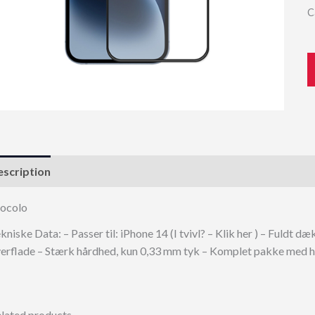
C
scription
ocolo
kniske Data: – Passer til: iPhone 14 (I tvivl? – Klik her ) – Fuldt 
erflade – Stærk hårdhed, kun 0,33 mm tyk – Komplet pakke med h
lated products