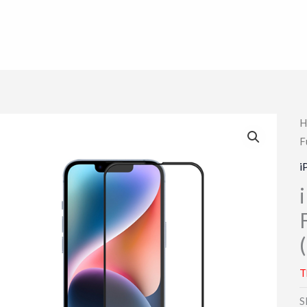
H
F
i
T
S