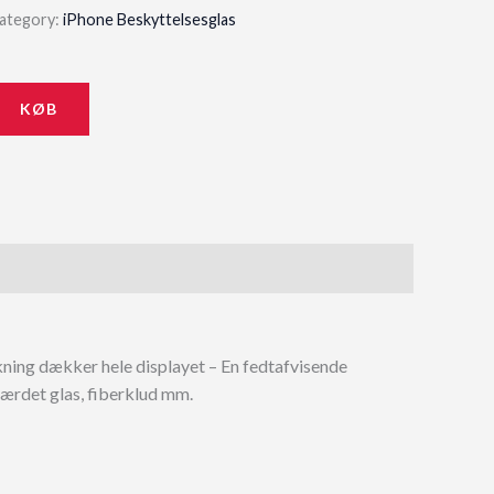
ategory:
iPhone Beskyttelsesglas
KØB
dækning dækker hele displayet – En fedtafvisende
ærdet glas, fiberklud mm.