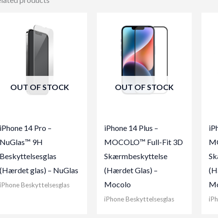
OUT OF STOCK
OUT OF STOCK
iPhone 14 Pro –
iPhone 14 Plus –
iP
NuGlas™ 9H
MOCOLO™ Full-Fit 3D
MO
Beskyttelsesglas
Skærmbeskyttelse
Sk
(Hærdet glas) – NuGlas
(Hærdet Glas) –
(H
Mocolo
Mo
iPhone Beskyttelsesglas
iPhone Beskyttelsesglas
iPh