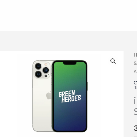
H
&
A
C
T