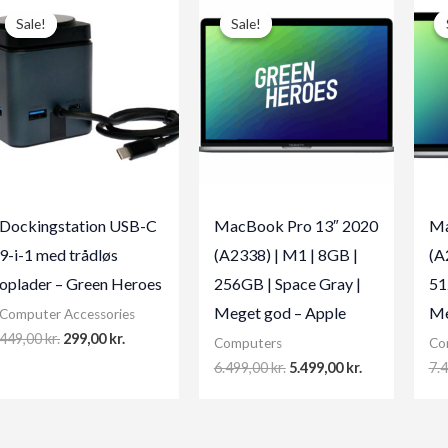
Sale!
Sale!
Sale!
Sale!
Dockingstation USB-C
MacBook Pro 13″ 2020
Ma
9-i-1 med trådløs
(A2338) | M1 | 8GB |
(A
oplader – Green Heroes
256GB | Space Gray |
51
Meget god – Apple
Me
Computer Accessories
Original
Current
449,00
kr.
299,00
kr.
Computers
Co
price
price
Original
Current
6.499,00
kr.
5.499,00
kr.
7.
was:
is:
price
price
449,00 kr..
299,00 kr..
was:
is:
6.499,00 kr..
5.499,00 kr..