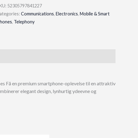
KU:
52305797841227
ategories:
Communications
,
Electronics
,
Mobile & Smart
hones
,
Telephony
es Få en premium smartphone-oplevelse til en attraktiv
mbinerer elegant design, lynhurtig ydeevne og