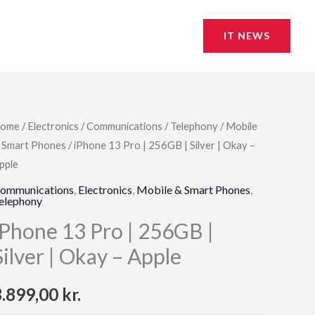
IT NEWS
ome
/
Electronics
/
Communications
/
Telephony
/
Mobile
 Smart Phones
/ iPhone 13 Pro | 256GB | Silver | Okay –
pple
ommunications
,
Electronics
,
Mobile & Smart Phones
,
elephony
iPhone 13 Pro | 256GB |
Silver | Okay – Apple
3.899,00
kr.