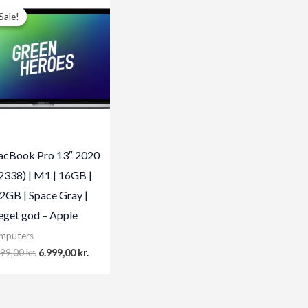
Sale!
Sale!
cBook Pro 13″ 2020
2338) | M1 | 16GB |
2GB | Space Gray |
get god – Apple
mputers
Original
Current
499,00
kr.
6.999,00
kr.
price
price
was:
is:
7.499,00 kr..
6.999,00 kr..