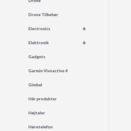
Drone
Drone Tilbehør
+
Electronics
+
Elektronik
Gadgets
Garmin Vivoactive 4
Gimbal
Hår produkter
Højtaler
Høretelefon