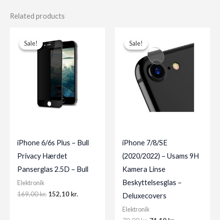
Related products
Sale!
Sale!
Sale!
Sale!
iPhone 6/6s Plus – Bull
iPhone 7/8/SE
Privacy Hærdet
(2020/2022) – Usams 9H
Panserglas 2.5D – Bull
Kamera Linse
Beskyttelsesglas –
Elektronik
Original
Current
169,00
kr.
152,10
kr.
Deluxecovers
price
price
Elektronik
was:
is:
169,00 kr..
152,10 kr..