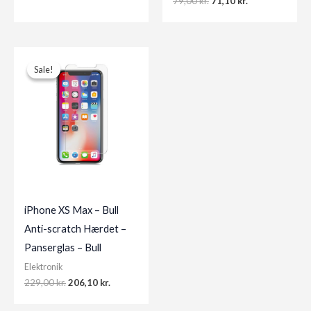
Original
Current
79,00
kr.
71,10
kr.
price
price
was:
is:
79,00 kr..
71,10 kr..
Sale!
Sale!
iPhone XS Max – Bull
Anti-scratch Hærdet –
Panserglas – Bull
Elektronik
Original
Current
229,00
kr.
206,10
kr.
price
price
was:
is: