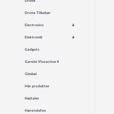
Drone
Drone Tilbehør
+
Electronics
+
Elektronik
Gadgets
Garmin Vivoactive 4
Gimbal
Hår produkter
Højtaler
Høretelefon