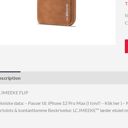
T
S
C
scription
C.IMEEKE FLIP
kniske data: – Passer til: iPhone 12 Pro Max (I tvivl? – Klik her ) 
rtslots & kontantlomme Beskrivelse: LC.IMEEKE™ læder etuiet me