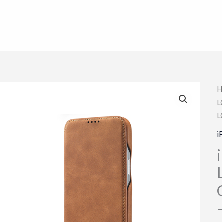
H
L
L
i