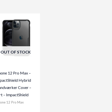
OUT OF STOCK
hone 12 Pro Max –
pactShield Hybrid
ndværker Cover –
rt – ImpactShield
hone 12 Pro Max