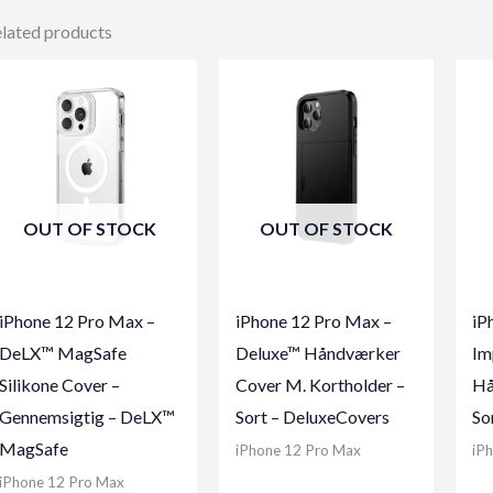
lated products
OUT OF STOCK
OUT OF STOCK
iPhone 12 Pro Max –
iPhone 12 Pro Max –
iP
DeLX™ MagSafe
Deluxe™ Håndværker
Im
Silikone Cover –
Cover M. Kortholder –
Hå
Gennemsigtig – DeLX™
Sort – DeluxeCovers
So
MagSafe
iPhone 12 Pro Max
iP
iPhone 12 Pro Max