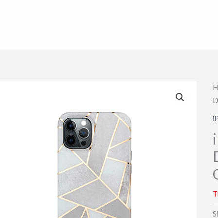
H
D
i
T
S