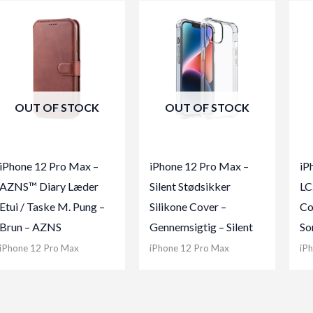
OUT OF STOCK
OUT OF STOCK
iPhone 12 Pro Max –
iPhone 12 Pro Max –
iP
AZNS™ Diary Læder
Silent Stødsikker
LC
Etui / Taske M. Pung –
Silikone Cover –
Co
Brun – AZNS
Gennemsigtig – Silent
So
iPhone 12 Pro Max
iPhone 12 Pro Max
iP