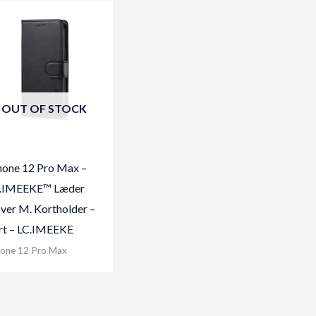
OUT OF STOCK
hone 12 Pro Max –
.IMEEKE™ Læder
ver M. Kortholder –
rt – LC.IMEEKE
hone 12 Pro Max