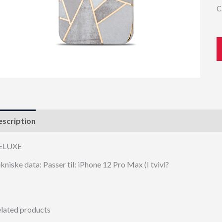
C
scription
ELUXE
kniske data: Passer til: iPhone 12 Pro Max (I tvivl?
lated products