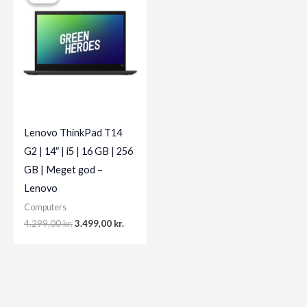
Lenovo ThinkPad T14
G2 | 14″ | i5 | 16 GB | 256
GB | Meget god –
Lenovo
Computers
Original
Current
4.299,00
kr.
3.499,00
kr.
price
price
was:
is:
4.299,00 kr..
3.499,00 kr..