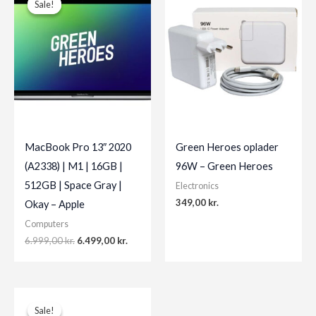
Sale!
Sale!
MacBook Pro 13″ 2020
Green Heroes oplader
(A2338) | M1 | 16GB |
96W – Green Heroes
512GB | Space Gray |
Electronics
349,00
kr.
Okay – Apple
Computers
Original
Current
6.999,00
kr.
6.499,00
kr.
price
price
was:
is:
6.999,00 kr..
6.499,00 kr..
Sale!
Sale!