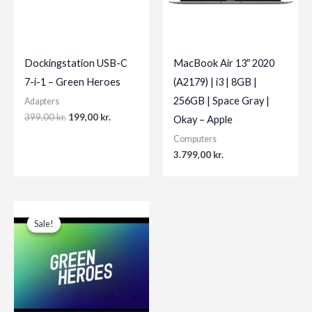
Dockingstation USB-C
MacBook Air 13″ 2020
7-i-1 – Green Heroes
(A2179) | i3 | 8GB |
256GB | Space Gray |
Adapters
Original
Current
399,00
kr.
199,00
kr.
Okay – Apple
price
price
Computers
was:
is:
399,00 kr..
199,00 kr..
3.799,00
kr.
Sale!
Sale!