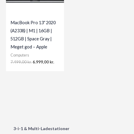
MacBook Pro 13″ 2020
(A2338) | M1 | 16GB |
512GB | Space Gray |
Meget god – Apple
Computers
Original
Current
7.499,00
kr.
6.999,00
kr.
price
price
was:
is:
7.499,00 kr..
6.999,00 kr..
3-i-1 & Multi-Ladestationer