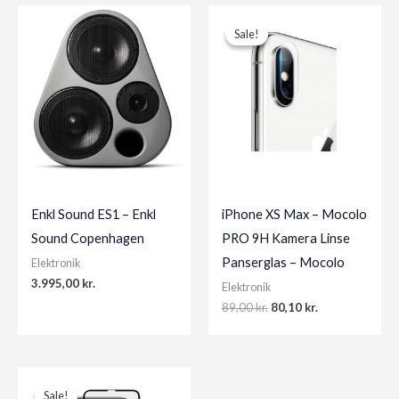
Sale!
Sale!
Enkl Sound ES1 – Enkl
iPhone XS Max – Mocolo
Sound Copenhagen
PRO 9H Kamera Linse
Panserglas – Mocolo
Elektronik
3.995,00
kr.
Elektronik
Original
Current
89,00
kr.
80,10
kr.
price
price
was:
is:
89,00 kr..
80,10 kr..
Sale!
Sale!