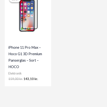
iPhone 11 Pro Max –
Hoco G1 3D Premium
Panserglas – Sort –
HOCO
Elektronik
Original
Current
159,00
kr.
143,10
kr.
price
price
was:
is:
159,00 kr..
143,10 kr..