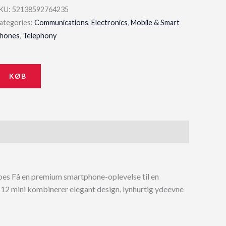
KU:
52138592764235
ategories:
Communications
,
Electronics
,
Mobile & Smart
hones
,
Telephony
KØB
oes Få en premium smartphone-oplevelse til en
 12 mini kombinerer elegant design, lynhurtig ydeevne