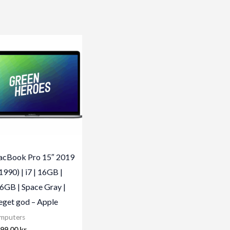
cBook Pro 15″ 2019
1990) | i7 | 16GB |
6GB | Space Gray |
get god – Apple
mputers
999,00
kr.