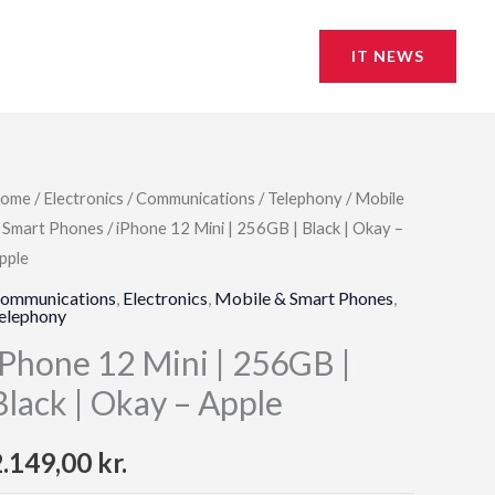
IT NEWS
ome
/
Electronics
/
Communications
/
Telephony
/
Mobile
 Smart Phones
/ iPhone 12 Mini | 256GB | Black | Okay –
pple
ommunications
,
Electronics
,
Mobile & Smart Phones
,
elephony
iPhone 12 Mini | 256GB |
Black | Okay – Apple
2.149,00
kr.