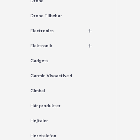
Drone
Drone Tilbehør
+
Electronics
+
Elektronik
Gadgets
Garmin Vivoactive 4
Gimbal
Hår produkter
Højtaler
Høretelefon