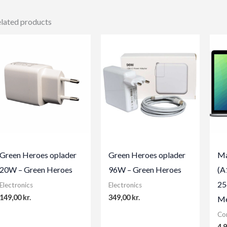
lated products
Green Heroes oplader
Green Heroes oplader
Ma
20W – Green Heroes
96W – Green Heroes
(A
25
Electronics
Electronics
149,00
kr.
349,00
kr.
Me
Co
4.