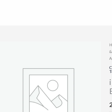
H
&
A
C
T