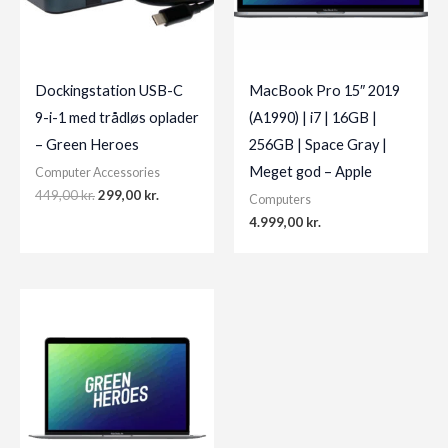
Dockingstation USB-C
MacBook Pro 15″ 2019
9-i-1 med trådløs oplader
(A1990) | i7 | 16GB |
– Green Heroes
256GB | Space Gray |
Meget god – Apple
Computer Accessories
Original
Current
449,00
kr.
299,00
kr.
Computers
price
price
4.999,00
kr.
was:
is:
449,00 kr..
299,00 kr..