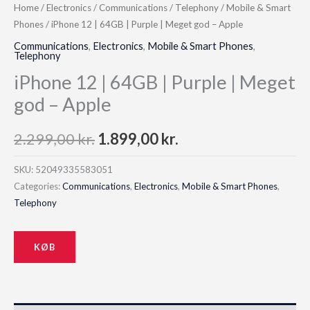
Home
/
Electronics
/
Communications
/
Telephony
/
Mobile & Smart
Phones
/ iPhone 12 | 64GB | Purple | Meget god – Apple
Communications
,
Electronics
,
Mobile & Smart Phones
,
Telephony
iPhone 12 | 64GB | Purple | Meget
god – Apple
Original
Current
2.299,00
kr.
1.899,00
kr.
price
price
SKU:
52049335583051
Categories:
Communications
,
Electronics
,
Mobile & Smart Phones
,
was:
is:
Telephony
2.299,00 kr..
1.899,00 kr..
KØB