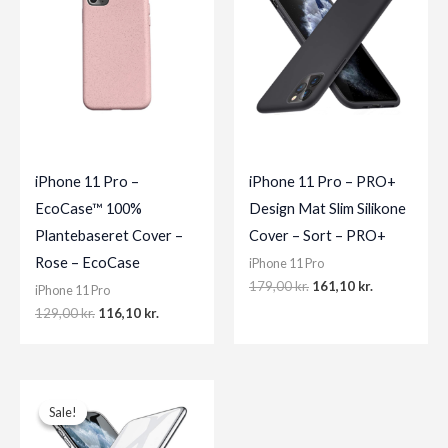
iPhone 11 Pro –
iPhone 11 Pro – PRO+
EcoCase™ 100%
Design Mat Slim Silikone
Plantebaseret Cover –
Cover – Sort – PRO+
Rose – EcoCase
iPhone 11 Pro
Original
Current
179,00
kr.
161,10
kr.
iPhone 11 Pro
price
price
Original
Current
129,00
kr.
116,10
kr.
was:
is:
price
price
179,00 kr..
161,10 kr..
was:
is:
129,00 kr..
116,10 kr..
Sale!
Sale!