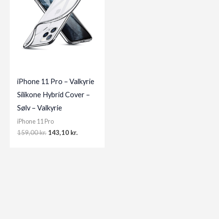
iPhone 11 Pro – Valkyrie
Silikone Hybrid Cover –
Sølv – Valkyrie
iPhone 11 Pro
Original
Current
159,00
kr.
143,10
kr.
price
price
was:
is:
159,00 kr..
143,10 kr..