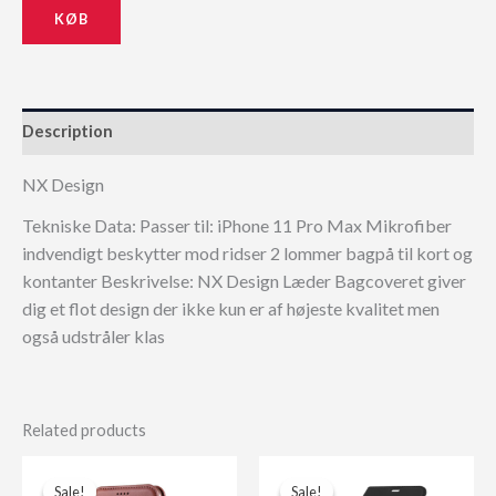
KØB
229,00 kr..
206,10 kr..
Description
NX Design
Tekniske Data: Passer til: iPhone 11 Pro Max Mikrofiber
indvendigt beskytter mod ridser 2 lommer bagpå til kort og
kontanter Beskrivelse: NX Design Læder Bagcoveret giver
dig et flot design der ikke kun er af højeste kvalitet men
også udstråler klas
Related products
Sale!
Sale!
Sale!
Sale!