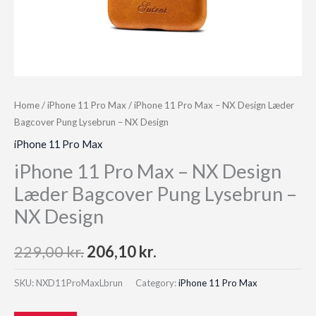
Home
/
iPhone 11 Pro Max
/ iPhone 11 Pro Max – NX Design Læder
Bagcover Pung Lysebrun – NX Design
iPhone 11 Pro Max
iPhone 11 Pro Max – NX Design
Læder Bagcover Pung Lysebrun –
NX Design
Original
Current
229,00
kr.
206,10
kr.
price
price
SKU:
NXD11ProMaxLbrun
Category:
iPhone 11 Pro Max
was:
is: