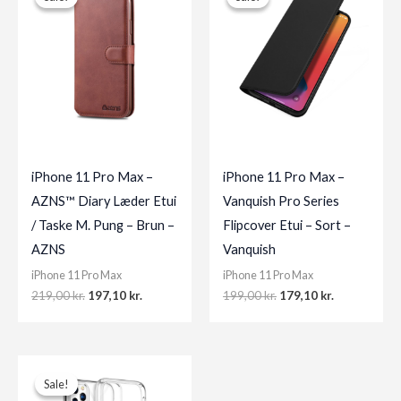
iPhone 11 Pro Max –
iPhone 11 Pro Max –
AZNS™ Diary Læder Etui
Vanquish Pro Series
/ Taske M. Pung – Brun –
Flipcover Etui – Sort –
AZNS
Vanquish
iPhone 11 Pro Max
iPhone 11 Pro Max
Original
Current
Original
Current
219,00
kr.
197,10
kr.
199,00
kr.
179,10
kr.
price
price
price
price
was:
is:
was:
is:
219,00 kr..
197,10 kr..
199,00 kr..
179,10 kr..
Sale!
Sale!