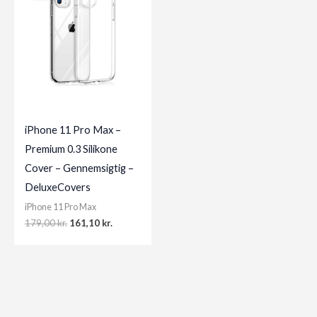
iPhone 11 Pro Max –
Premium 0.3 Silikone
Cover – Gennemsigtig –
DeluxeCovers
iPhone 11 Pro Max
Original
Current
179,00
kr.
161,10
kr.
price
price
was:
is:
179,00 kr..
161,10 kr..