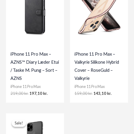
iPhone 11 Pro Max –
iPhone 11 Pro Max –
AZNS™ Diary Læder Etui
Valkyrie Silikone Hybrid
/ Taske M. Pung – Sort –
Cover – RoseGuld –
AZNS
Valkyrie
iPhone 11 Pro Max
iPhone 11 Pro Max
Original
Current
Original
Current
219,00
kr.
197,10
kr.
159,00
kr.
143,10
kr.
price
price
price
price
was:
is:
was:
is:
219,00 kr..
197,10 kr..
159,00 kr..
143,10 kr..
Sale!
Sale!