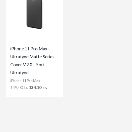
iPhone 11 Pro Max –
Ultratynd Matte Series
Cover V.2.0 – Sort –
Ultratynd
iPhone 11 Pro Max
Original
Current
149,00
kr.
134,10
kr.
price
price
was:
is:
149,00 kr..
134,10 kr..