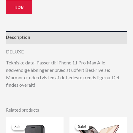
KØB
Description
DELUXE
Tekniske data: Passer til: iPhone 11 Pro Max Alle
nødvendige åbninger er præcist udført Beskrivelse:
Marmor er uden tvivl en af de hedeste trends lige nu. Det
findes overalt!
Related products
Sale!
Sale!
Sale!
Sale!