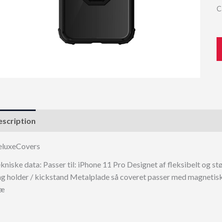
C
scription
eluxeCovers
kniske data: Passer til: iPhone 11 Pro Designet af fleksibelt o
ng holder / kickstand Metalplade så coveret passer med magnetiske
tæ