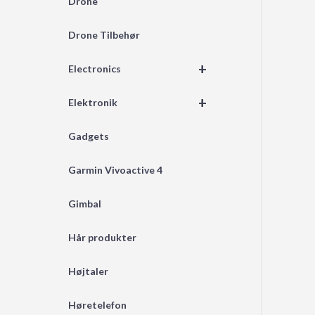
Drone
Drone Tilbehør
+
Electronics
+
Elektronik
Gadgets
Garmin Vivoactive 4
Gimbal
Hår produkter
Højtaler
Høretelefon