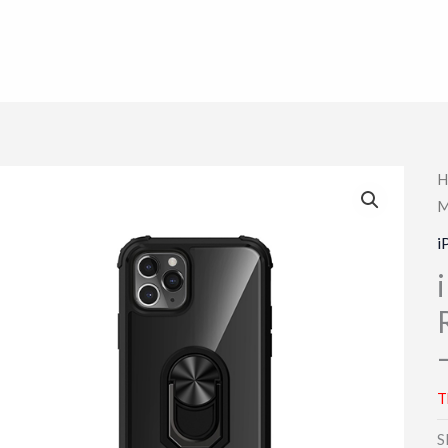
H
M
i
T
S