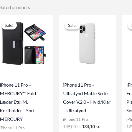
lated products
Sale!
Sale!
Sale!
Sale!
iPhone 11 Pro –
iPhone 11 Pro –
iP
MERCURY™ Fold
Ultratynd Matte Series
Ec
Læder Etui M.
Cover V.2.0 – Hvid/Klar
Pl
Kortholder – Sort –
– Ultratynd
So
MERCURY
iPhone 11 Pro
iP
Original
Current
149,00
kr.
134,10
kr.
12
iPhone 11 Pro
price
price