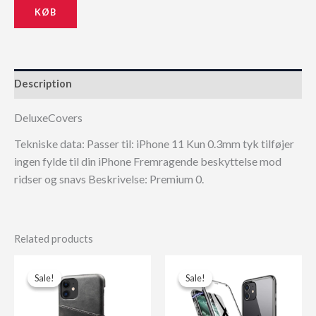
KØB
179,00 kr..
161,10 kr..
Description
DeluxeCovers
Tekniske data: Passer til: iPhone 11 Kun 0.3mm tyk tilføjer
ingen fylde til din iPhone Fremragende beskyttelse mod
ridser og snavs Beskrivelse: Premium 0.
Related products
Sale!
Sale!
Sale!
Sale!