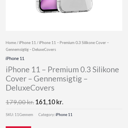
Home
/
iPhone 11
/ iPhone 11 – Premium 0.3 Silikone Cover –
Gennemsigtig – DeluxeCovers
iPhone 11
iPhone 11 – Premium 0.3 Silikone
Cover – Gennemsigtig –
DeluxeCovers
Original
Current
179,00
kr.
161,10
kr.
price
price
SKU:
11Gennem
Category:
iPhone 11
was:
is: