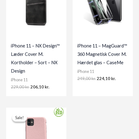
iPhone 11 – NX Design™
iPhone 11 – MagGuard™
Læder Cover M.
360 Magnetisk Cover M.
Kortholder – Sort – NX
Hærdet glas – CaseMe
Design
iPhone 11
Original
Current
249,00
kr.
224,10
kr.
iPhone 11
price
price
Original
Current
229,00
kr.
206,10
kr.
was:
is:
price
price
249,00 kr..
224,10 kr..
was:
is:
229,00 kr..
206,10 kr..
Sale!
Sale!