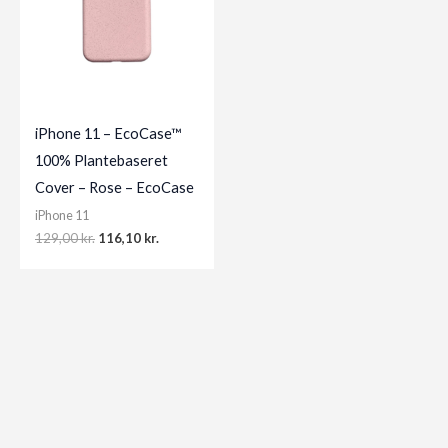
iPhone 11 – EcoCase™
100% Plantebaseret
Cover – Rose – EcoCase
iPhone 11
Original
Current
129,00
kr.
116,10
kr.
price
price
was:
is:
129,00 kr..
116,10 kr..