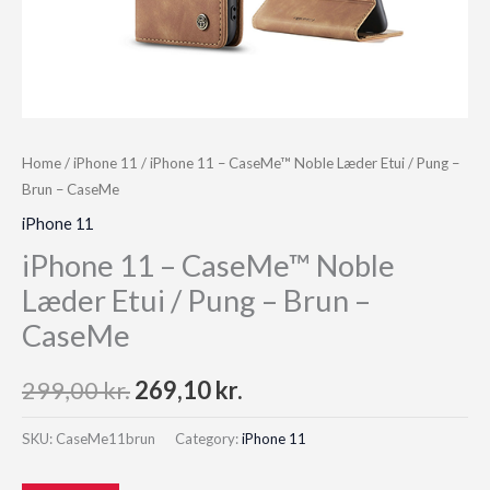
Home
/
iPhone 11
/ iPhone 11 – CaseMe™ Noble Læder Etui / Pung –
Brun – CaseMe
iPhone 11
iPhone 11 – CaseMe™ Noble
Læder Etui / Pung – Brun –
CaseMe
Original
Current
299,00
kr.
269,10
kr.
price
price
SKU:
CaseMe11brun
Category:
iPhone 11
was:
is: