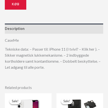
KØB
299,00 kr..
269,10 kr..
Description
CaseMe
Tekniske data: – Passer til: iPhone 11 (I tvivl? – Klik her ). –
Sikker magnetisk lukkemekanisme. – 2 indbyggede
kortholdere samt kontantlomme. – Dobbelt beskyttelse. –
Let adgang til alle porte.
Related products
Sale!
Sale!
Sale!
Sale!