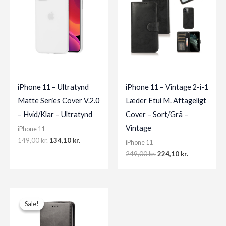
iPhone 11 – Ultratynd
iPhone 11 – Vintage 2-i-1
Matte Series Cover V.2.0
Læder Etui M. Aftageligt
– Hvid/Klar – Ultratynd
Cover – Sort/Grå –
Vintage
iPhone 11
Original
Current
149,00
kr.
134,10
kr.
iPhone 11
price
price
Original
Current
249,00
kr.
224,10
kr.
was:
is:
price
price
149,00 kr..
134,10 kr..
was:
is:
249,00 kr..
224,10 kr..
Sale!
Sale!