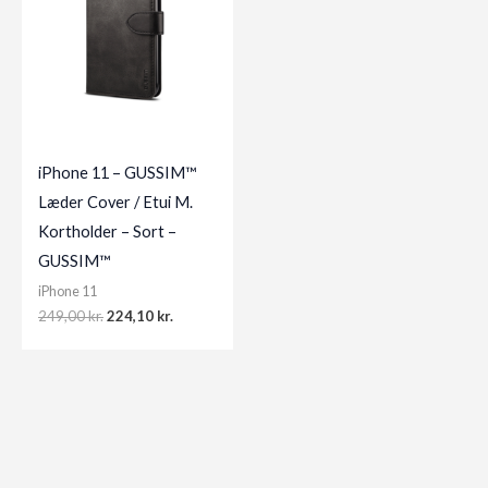
iPhone 11 – GUSSIM™
Læder Cover / Etui M.
Kortholder – Sort –
GUSSIM™
iPhone 11
Original
Current
249,00
kr.
224,10
kr.
price
price
was:
is:
249,00 kr..
224,10 kr..