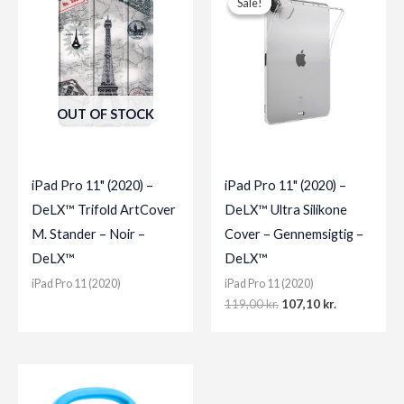
Sale!
Sale!
OUT OF STOCK
iPad Pro 11" (2020) –
iPad Pro 11" (2020) –
DeLX™ Trifold ArtCover
DeLX™ Ultra Silikone
M. Stander – Noir –
Cover – Gennemsigtig –
DeLX™
DeLX™
iPad Pro 11 (2020)
iPad Pro 11 (2020)
Original
Current
119,00
kr.
107,10
kr.
price
price
was:
is:
119,00 kr..
107,10 kr..