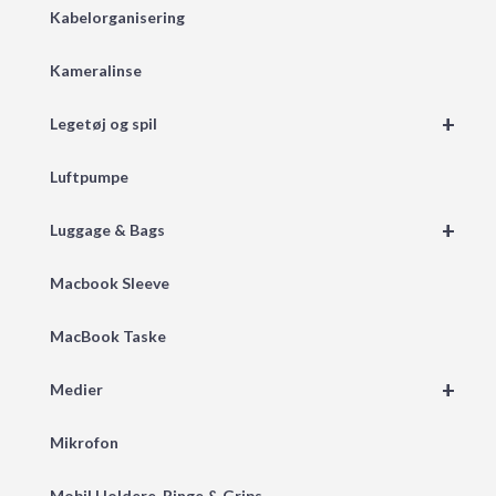
Kabelorganisering
Kameralinse
+
Legetøj og spil
Luftpumpe
+
Luggage & Bags
Macbook Sleeve
MacBook Taske
+
Medier
Mikrofon
Mobil Holdere, Ringe & Grips