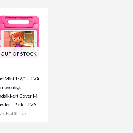
OUT OF STOCK
ad Mini 1/2/3 – EVA
rnevenligt
ødsikkert Cover M.
ander – Pink – EVA
er Etui Sleeve