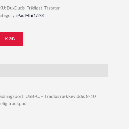
KU:
DuxDucis_Trådløst_Tastatur
ategory:
iPad Mini 1/2/3
KØB
ladningsport: USB-C. – Trådløs rækkevidde: 8-10
elig trackpad.