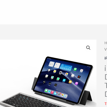
H
V
i
T