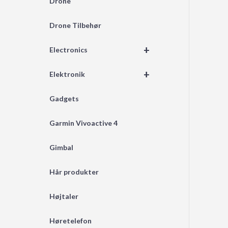
Drone
Drone Tilbehør
+
Electronics
+
Elektronik
Gadgets
Garmin Vivoactive 4
Gimbal
Hår produkter
Højtaler
Høretelefon