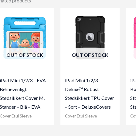
lated products
OUT OF STOCK
OUT OF STOCK
iPad Mini 1/2/3 – EVA
iPad Mini 1/2/3 –
iP
Børnevenligt
Deluxe™ Robust
Bø
Stødsikkert Cover M.
Stødsikkert TPU Cover
St
Stander – Blå – EVA
– Sort – DeluxeCovers
St
Cover Etui Sleeve
Cover Etui Sleeve
Cov