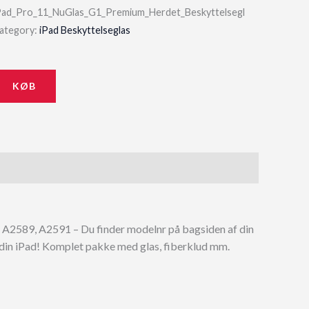
Pad_Pro_11_NuGlas_G1_Premium_Herdet_Beskyttelsegl
ategory:
iPad Beskyttelseglas
KØB
8, A2589, A2591 – Du finder modelnr på bagsiden af din
e din iPad! Komplet pakke med glas, fiberklud mm.