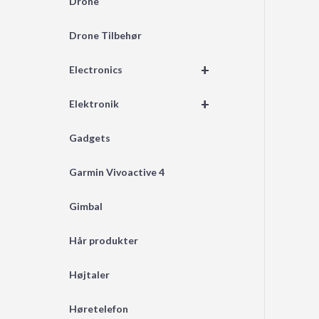
Drone
Drone Tilbehør
+
Electronics
+
Elektronik
Gadgets
Garmin Vivoactive 4
Gimbal
Hår produkter
Højtaler
Høretelefon