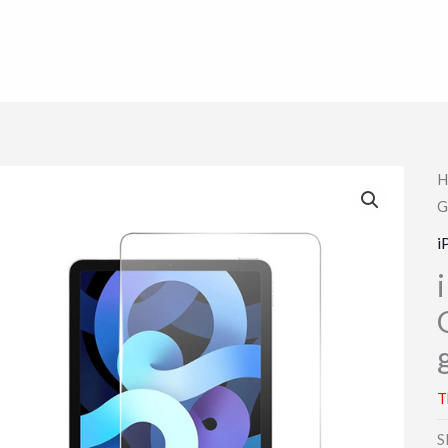
H
G
i
T
S