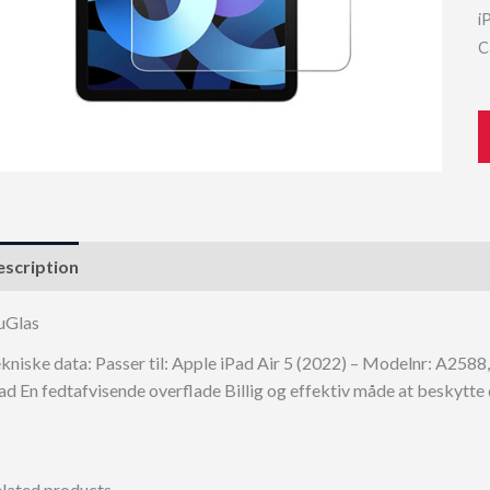
i
C
scription
uGlas
kniske data: Passer til: Apple iPad Air 5 (2022) – Modelnr: A258
ad En fedtafvisende overflade Billig og effektiv måde at beskytt
lated products