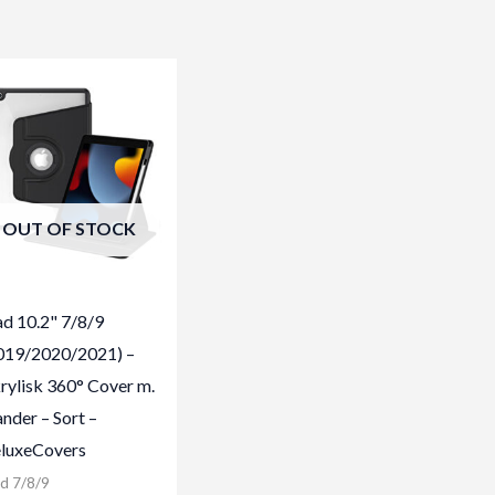
OUT OF STOCK
ad 10.2" 7/8/9
019/2020/2021) –
rylisk 360° Cover m.
ander – Sort –
luxeCovers
d 7/8/9