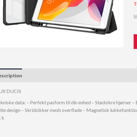
T
S
scription
UX DUCIS
kniske data: – Perfekt pasform til din enhed – Stødsikre hjørner –
lte design – Skridsikker mesh overflade – Magnetisk lukkefunkt
 k