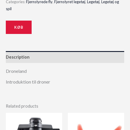
Categories:
Fjernstyrede fly
,
Fjernstyret legetøj
,
Legetøj
,
Legetøj og
was:
is:
spil
100,00 kr..
7,00 kr..
KØB
Description
Droneland
Introduktion til droner
Related products