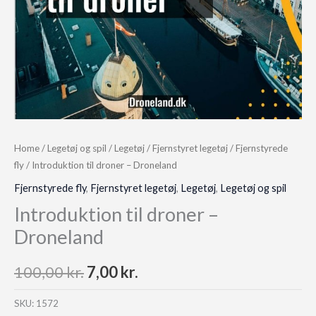
Home
/
Legetøj og spil
/
Legetøj
/
Fjernstyret legetøj
/
Fjernstyrede
fly
/ Introduktion til droner – Droneland
Fjernstyrede fly
,
Fjernstyret legetøj
,
Legetøj
,
Legetøj og spil
Introduktion til droner –
Droneland
Original
Current
100,00
kr.
7,00
kr.
price
price
SKU:
1572