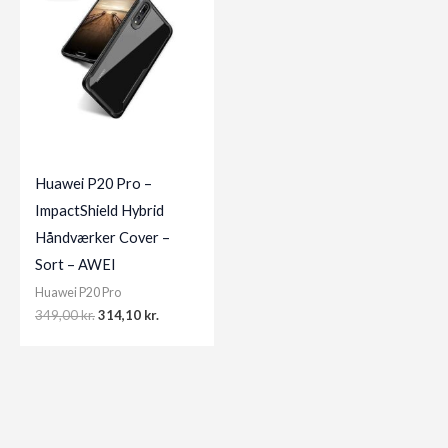
Huawei P20 Pro –
ImpactShield Hybrid
Håndværker Cover –
Sort – AWEI
Huawei P20 Pro
Original
Current
349,00
kr.
314,10
kr.
price
price
was:
is:
349,00 kr..
314,10 kr..