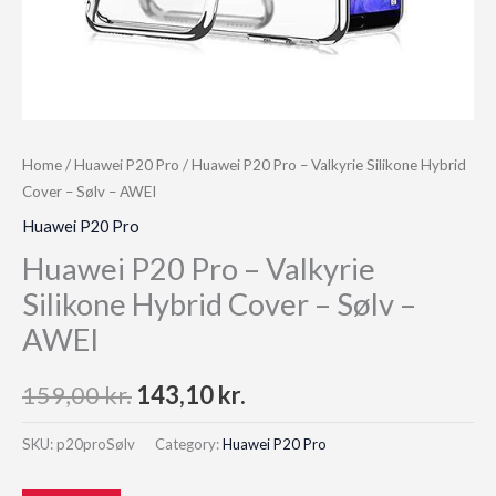
Home
/
Huawei P20 Pro
/ Huawei P20 Pro – Valkyrie Silikone Hybrid
Cover – Sølv – AWEI
Huawei P20 Pro
Huawei P20 Pro – Valkyrie
Silikone Hybrid Cover – Sølv –
AWEI
Original
Current
159,00
kr.
143,10
kr.
price
price
SKU:
p20proSølv
Category:
Huawei P20 Pro
was:
is: