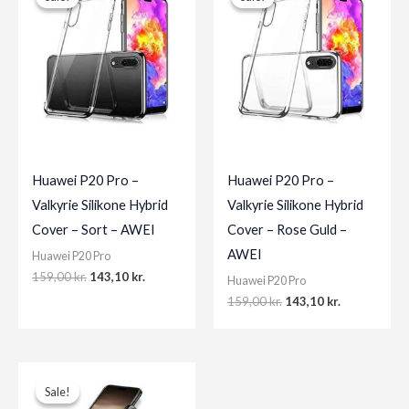
Huawei P20 Pro –
Huawei P20 Pro –
Valkyrie Silikone Hybrid
Valkyrie Silikone Hybrid
Cover – Sort – AWEI
Cover – Rose Guld –
AWEI
Huawei P20 Pro
Original
Current
159,00
kr.
143,10
kr.
Huawei P20 Pro
price
price
Original
Current
159,00
kr.
143,10
kr.
was:
is:
price
price
159,00 kr..
143,10 kr..
was:
is:
159,00 kr..
143,10 kr..
Sale!
Sale!