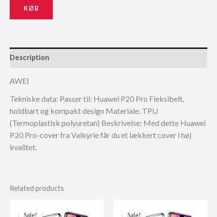
KØB
159,00 kr..
143,10 kr..
Description
AWEI
Tekniske data: Passer til: Huawei P20 Pro Fleksibelt,
holdbart og kompakt design Materiale: TPU
(Termoplastisk polyuretan) Beskrivelse: Med dette Huawei
P20 Pro-cover fra Valkyrie får du et lækkert cover i høj
kvalitet.
Related products
Sale!
Sale!
Sale!
Sale!