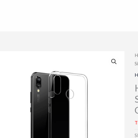
H
S
H
T
S