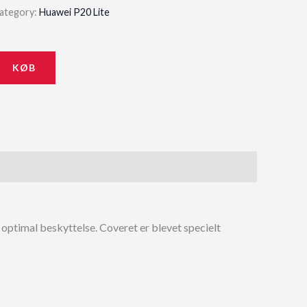
ategory:
Huawei P20 Lite
KØB
 optimal beskyttelse. Coveret er blevet specielt