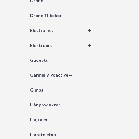
Drone
Drone Tilbehør
+
Electronics
+
Elektronik
Gadgets
Garmin Vivoactive 4
Gimbal
Hår produkter
Højtaler
Høretelefon