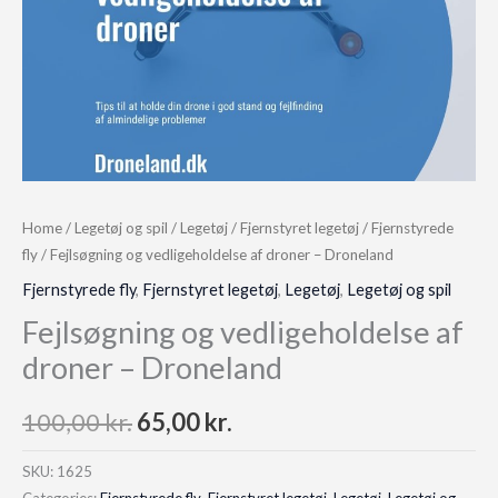
Home
/
Legetøj og spil
/
Legetøj
/
Fjernstyret legetøj
/
Fjernstyrede
fly
/ Fejlsøgning og vedligeholdelse af droner – Droneland
Fjernstyrede fly
,
Fjernstyret legetøj
,
Legetøj
,
Legetøj og spil
Fejlsøgning og vedligeholdelse af
droner – Droneland
Original
Current
100,00
kr.
65,00
kr.
price
price
SKU:
1625