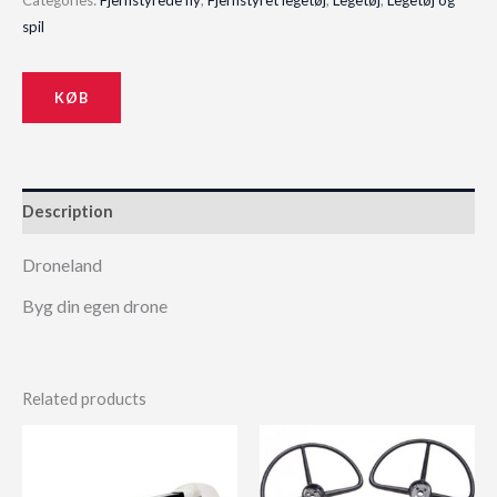
Categories:
Fjernstyrede fly
,
Fjernstyret legetøj
,
Legetøj
,
Legetøj og
was:
is:
spil
100,00 kr..
65,00 kr..
KØB
Description
Droneland
Byg din egen drone
Related products