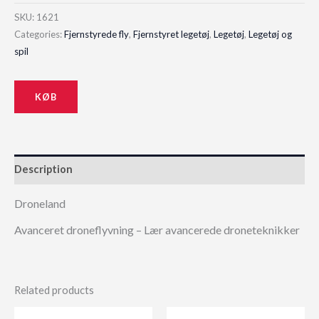
price
price
SKU:
1621
Categories:
Fjernstyrede fly
,
Fjernstyret legetøj
,
Legetøj
,
Legetøj og
was:
is:
spil
100,00 kr..
65,00 kr..
KØB
Description
Droneland
Avanceret droneflyvning – Lær avancerede droneteknikker
Related products