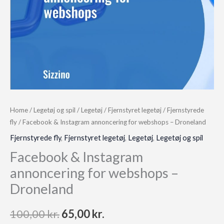
Home
/
Legetøj og spil
/
Legetøj
/
Fjernstyret legetøj
/
Fjernstyrede
fly
/ Facebook & Instagram annoncering for webshops – Droneland
Fjernstyrede fly
,
Fjernstyret legetøj
,
Legetøj
,
Legetøj og spil
Facebook & Instagram
annoncering for webshops –
Droneland
Original
Current
100,00
kr.
65,00
kr.