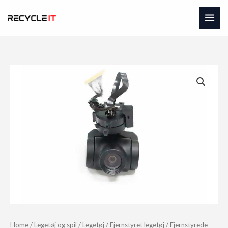
Skip
to
content
Home
/
Legetøj og spil
/
Legetøj
/
Fjernstyret legetøj
/
Fjernstyrede