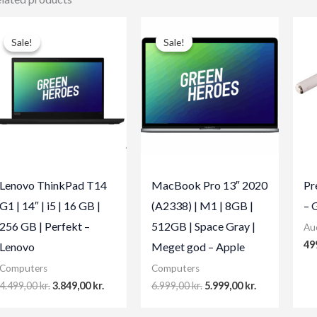
Sale!
Sale!
Sale!
Sale!
Lenovo ThinkPad T14
MacBook Pro 13″ 2020
Pr
G1 | 14″ | i5 | 16 GB |
(A2338) | M1 | 8GB |
– 
256 GB | Perfekt –
512GB | Space Gray |
Au
49
Lenovo
Meget god – Apple
Computers
Computers
Original
Current
Original
Current
4.499,00
kr.
3.849,00
kr.
6.999,00
kr.
5.999,00
kr.
price
price
price
price
was:
is:
was:
is: