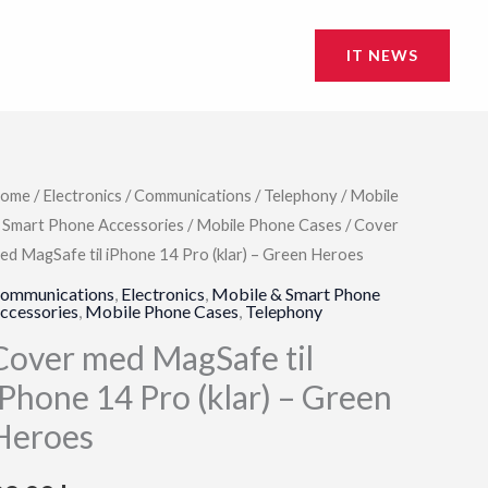
IT NEWS
ome
/
Electronics
/
Communications
/
Telephony
/
Mobile
 Smart Phone Accessories
/
Mobile Phone Cases
/ Cover
ed MagSafe til iPhone 14 Pro (klar) – Green Heroes
ommunications
,
Electronics
,
Mobile & Smart Phone
ccessories
,
Mobile Phone Cases
,
Telephony
Cover med MagSafe til
iPhone 14 Pro (klar) – Green
Heroes