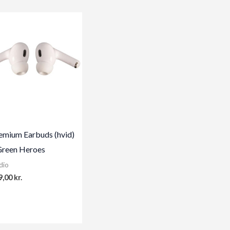
emium Earbuds (hvid)
Green Heroes
dio
9,00
kr.