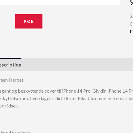
S
KØB
C
P
scription
een Heroes
egant og beskyttende cover til iPhone 14 Pro. Giv din iPhone 14 Pr
skyttelse mod hverdagens slid. Dette fleksible cover er fremstille
d ridser,
lated products