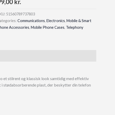
99,00
kr.
KU:
51560789737803
ategories:
Communications
,
Electronics
,
Mobile & Smart
hone Accessories
,
Mobile Phone Cases
,
Telephony
o et stilrent og klassisk look samtidig med effektiv
t i stødabsorberende plast, der beskytter din telefon