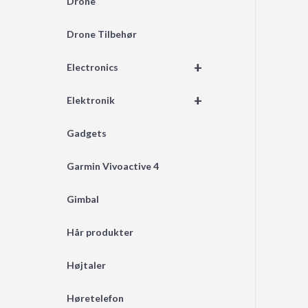
Drone
Drone Tilbehør
+
Electronics
+
Elektronik
Gadgets
Garmin Vivoactive 4
Gimbal
Hår produkter
Højtaler
Høretelefon