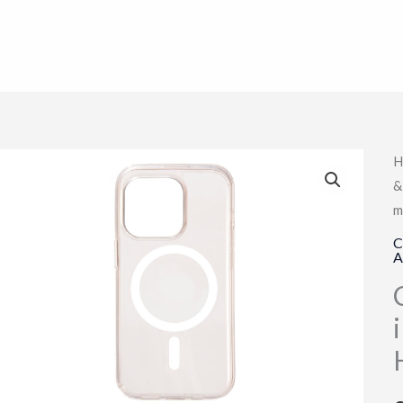
H
&
m
C
A