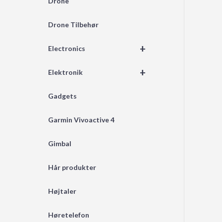
Drone
Drone Tilbehør
+
Electronics
+
Elektronik
Gadgets
Garmin Vivoactive 4
Gimbal
Hår produkter
Højtaler
Høretelefon