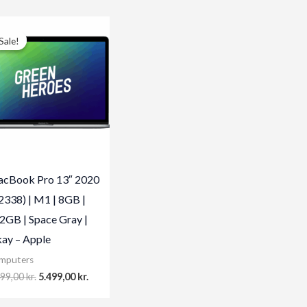
Sale!
Sale!
cBook Pro 13″ 2020
2338) | M1 | 8GB |
2GB | Space Gray |
ay – Apple
mputers
Original
Current
499,00
kr.
5.499,00
kr.
price
price
was:
is: