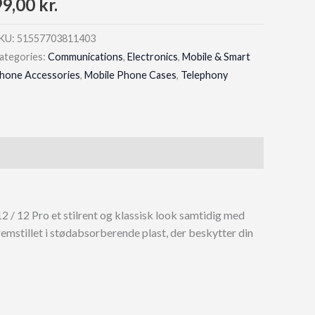
99,00
kr.
KU:
51557703811403
ategories:
Communications
,
Electronics
,
Mobile & Smart
hone Accessories
,
Mobile Phone Cases
,
Telephony
2 / 12 Pro et stilrent og klassisk look samtidig med
remstillet i stødabsorberende plast, der beskytter din