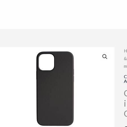
H
&
m
C
A