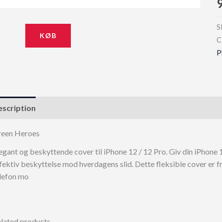
S
KØB
C
P
scription
een Heroes
egant og beskyttende cover til iPhone 12 / 12 Pro. Giv din iPhone 1
fektiv beskyttelse mod hverdagens slid. Dette fleksible cover er f
lefon mo
lated products