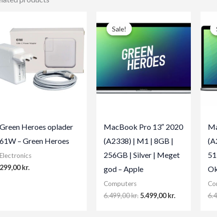
Sale!
Sale!
Green Heroes oplader
MacBook Pro 13″ 2020
Ma
61W – Green Heroes
(A2338) | M1 | 8GB |
(A
256GB | Silver | Meget
51
Electronics
299,00
kr.
god – Apple
Ok
Computers
Co
Original
Current
6.499,00
kr.
5.499,00
kr.
6.
price
price
was:
is: