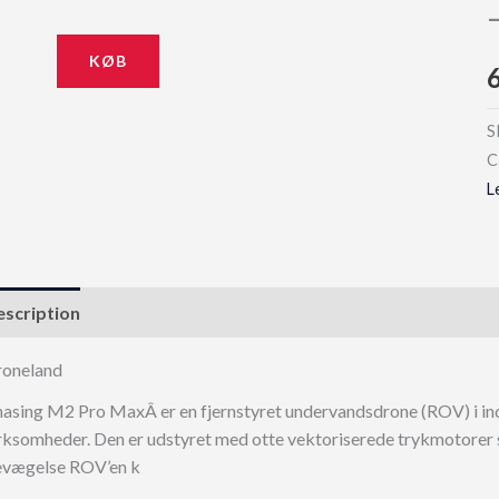
KØB
S
C
L
scription
oneland
asing M2 Pro MaxÂ er en fjernstyret undervandsdrone (ROV) i indus
rksomheder. Den er udstyret med otte vektoriserede trykmotorer 
vægelse ROV’en k