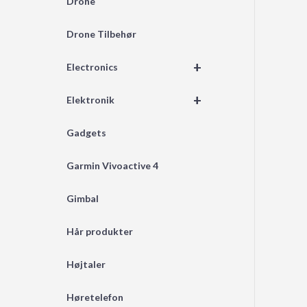
Drone
Drone Tilbehør
+
Electronics
+
Elektronik
Gadgets
Garmin Vivoactive 4
Gimbal
Hår produkter
Højtaler
Høretelefon