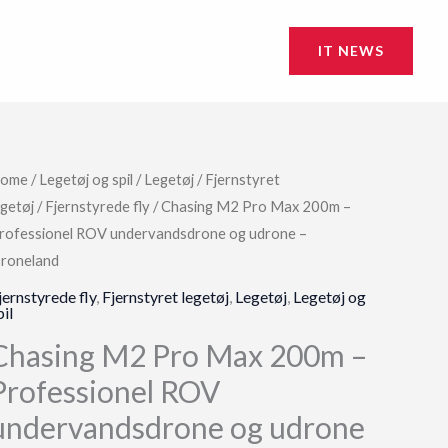
IT NEWS
ome
/
Legetøj og spil
/
Legetøj
/
Fjernstyret
egetøj
/
Fjernstyrede fly
/ Chasing M2 Pro Max 200m –
rofessionel ROV undervandsdrone og udrone –
roneland
jernstyrede fly
,
Fjernstyret legetøj
,
Legetøj
,
Legetøj og
pil
Chasing M2 Pro Max 200m –
Professionel ROV
undervandsdrone og udrone