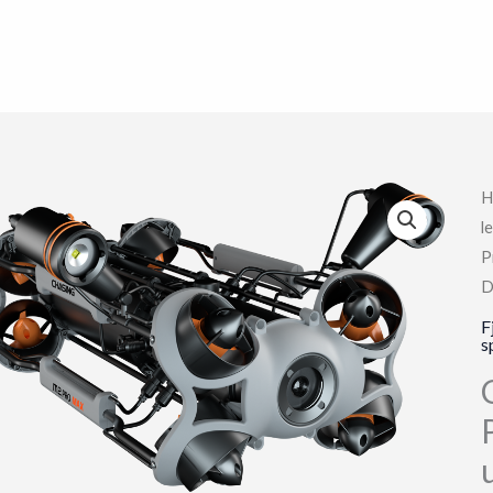
H
l
P
D
F
s