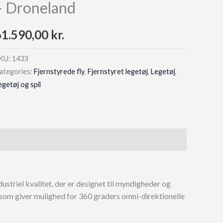
– Droneland
61.590,00
kr.
KU:
1433
ategories:
Fjernstyrede fly
,
Fjernstyret legetøj
,
Legetøj
,
egetøj og spil
triel kvalitet, der er designet til myndigheder og
som giver mulighed for 360 graders omni-direktionelle