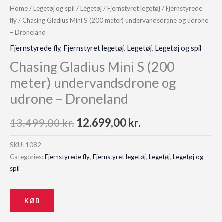
Home
/
Legetøj og spil
/
Legetøj
/
Fjernstyret legetøj
/
Fjernstyrede
fly
/ Chasing Gladius Mini S (200 meter) undervandsdrone og udrone
– Droneland
Fjernstyrede fly
,
Fjernstyret legetøj
,
Legetøj
,
Legetøj og spil
Chasing Gladius Mini S (200
meter) undervandsdrone og
udrone – Droneland
Original
Current
13.499,00
kr.
12.699,00
kr.
price
price
SKU:
1082
Categories:
Fjernstyrede fly
,
Fjernstyret legetøj
,
Legetøj
,
Legetøj og
was:
is:
spil
13.499,00 kr..
12.699,00 kr..
KØB