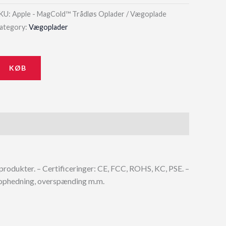
KU:
Apple - MagCold™ Trådløs Oplader / Vægoplade
ategory:
Vægoplader
KØB
produkter. – Certificeringer: CE, FCC, ROHS, KC, PSE. –
rophedning, overspænding m.m.