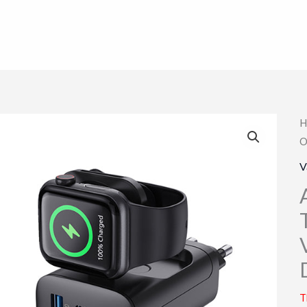
H
O
V
T