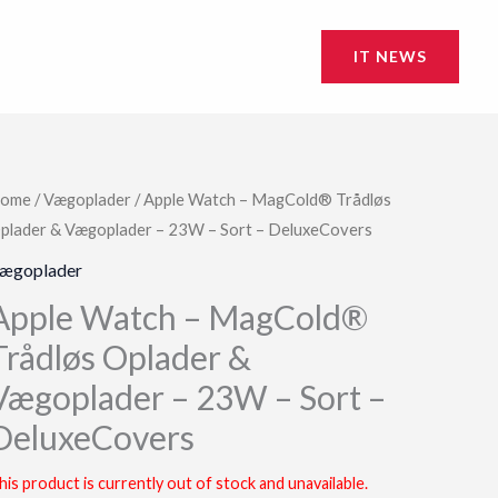
IT NEWS
ome
/
Vægoplader
/ Apple Watch – MagCold® Trådløs
plader & Vægoplader – 23W – Sort – DeluxeCovers
ægoplader
Apple Watch – MagCold®
Trådløs Oplader &
Vægoplader – 23W – Sort –
DeluxeCovers
his product is currently out of stock and unavailable.