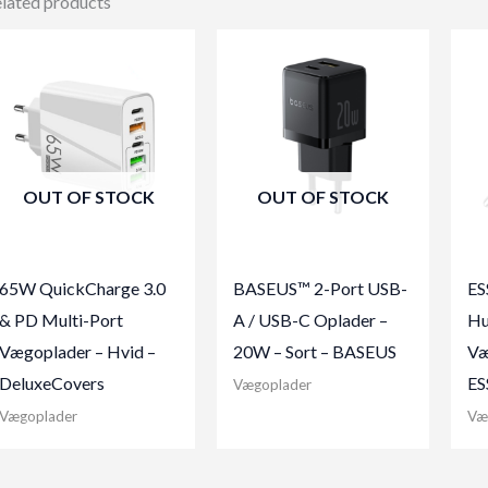
lated products
OUT OF STOCK
OUT OF STOCK
65W QuickCharge 3.0
BASEUS™ 2-Port USB-
ES
& PD Multi-Port
A / USB-C Oplader –
Hu
Vægoplader – Hvid –
20W – Sort – BASEUS
Væ
DeluxeCovers
ES
Vægoplader
Vægoplader
Væ