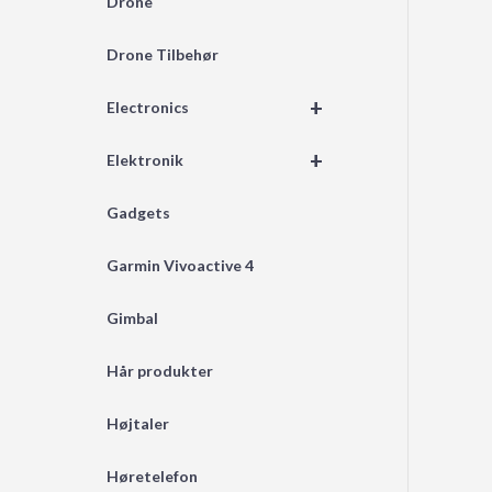
Drone
Drone Tilbehør
+
Electronics
+
Elektronik
Gadgets
Garmin Vivoactive 4
Gimbal
Hår produkter
Højtaler
Høretelefon