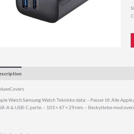
S
C
scription
eluxeCovers
ple Watch Samsung Watch Tekniske data: – Passer til: Alle Apple 
B-A & USB-C porte. – 103 × 47 × 29 mm. – Beskyttelse mod ove