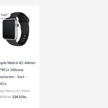
Sale!
Sale!
pple Watch 42-44mm
 PRO+ Silikone
ortsrem – Sort –
RO+
pple Watch 42-49mm
Original
Current
49,00
kr.
134,10
kr.
price
price
was:
is: