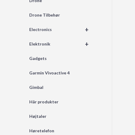
Drone
Drone Tilbehør
+
Electronics
+
Elektronik
Gadgets
Garmin Vivoactive 4
Gimbal
Hår produkter
Højtaler
Høretelefon