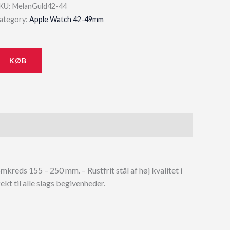
price
price
KU:
MelanGuld42-44
ategory:
Apple Watch 42-49mm
was:
is:
349,00 kr..
314,10 kr..
KØB
eds 155 – 250 mm. – Rustfrit stål af høj kvalitet i
kt til alle slags begivenheder.