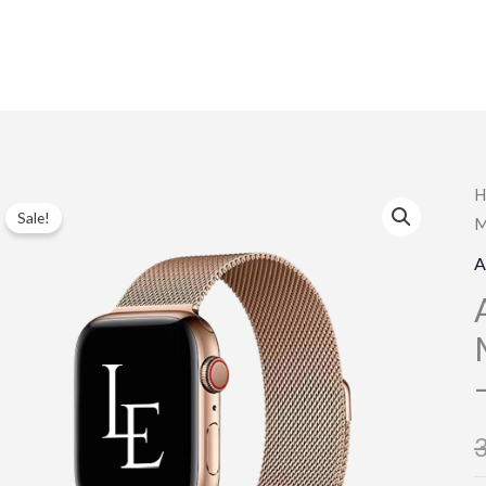
H
Sale!
M
A