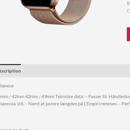
S
C
scription
lanese
mm / 42mm 42mm / 49mm Tekniske data: – Passer til: Håndledsomkr
lanesisk stil. – Nemt at justere længden på L’Empiri remmen. – Perfe
lated products