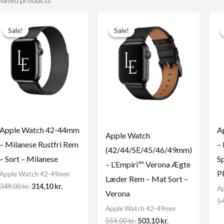
Sale!
Sale!
Sale!
Sale!
Apple Watch 42-44mm
A
Apple Watch
– Milanese Rustfri Rem
–
(42/44/SE/45/46/49mm)
– Sort – Milanese
Sp
– L’Empiri™ Verona Ægte
P
Apple Watch 42-49mm
Læder Rem – Mat Sort –
Original
Current
349,00
kr.
314,10
kr.
A
Verona
price
price
1
was:
is:
Apple Watch 42-49mm
349,00 kr..
314,10 kr..
Original
Current
559,00
kr.
503,10
kr.