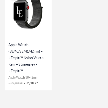
Apple Watch
(38/40/SE/41/42mm) –
L’Empiri™ Nylon Velcro
Rem – Stonegrey –
L’Empiri™
Apple Watch 38-42mm
Original
Current
229,00
kr.
206,10
kr.
price
price
was:
is:
229,00 kr..
206,10 kr..