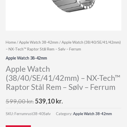
Home
/
Apple Watch 38-42mm
/ Apple Watch (38/40/SE/41/42mm)
– NX-Tech™ Raptor Stål Rem – Sølv – Ferrum
Apple Watch 38-42mm
Apple Watch
(38/40/SE/41/42mm) – NX-Tech™
Raptor Stål Rem – Sølv – Ferrum
Original
Current
599,00
kr.
539,10
kr.
price
price
SKU:
Ferrumrust38-40Sølv
Category:
Apple Watch 38-42mm
was:
is: