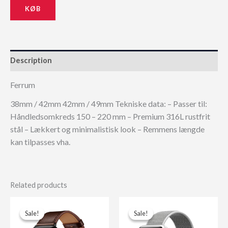
KØB
599,00 kr..
539,10 kr..
Description
Ferrum
38mm / 42mm 42mm / 49mm Tekniske data: – Passer til:
Håndledsomkreds 150 – 220 mm – Premium 316L rustfrit
stål – Lækkert og minimalistisk look – Remmens længde
kan tilpasses vha.
Related products
Sale!
Sale!
Sale!
Sale!