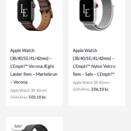
Apple Watch
Apple Watch
(38/40/SE/41/42mm) –
(38/40/SE/41/42mm) –
L’Empiri™ Verona Ægte
L’Empiri™ Nylon Velcro
Læder Rem – Mørkebrun
Rem – Sølv – L’Empiri™
– Verona
Apple Watch 38-42mm
Original
Current
229,00
kr.
206,10
kr.
Apple Watch 38-42mm
price
price
Original
Current
559,00
kr.
503,10
kr.
was:
is:
price
price
229,00 kr..
206,10 kr..
was:
is:
559,00 kr..
503,10 kr..
Sale!
Sale!