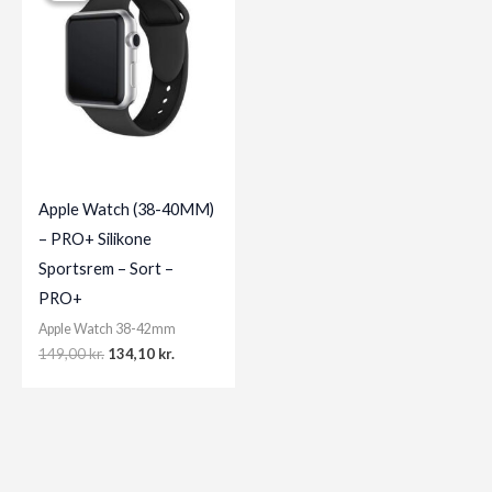
Apple Watch (38-40MM)
– PRO+ Silikone
Sportsrem – Sort –
PRO+
Apple Watch 38-42mm
Original
Current
149,00
kr.
134,10
kr.
price
price
was:
is:
149,00 kr..
134,10 kr..