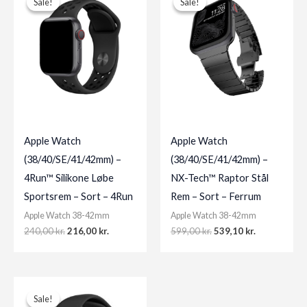
Sale!
Sale!
Sale!
Sale!
Apple Watch
Apple Watch
(38/40/SE/41/42mm) –
(38/40/SE/41/42mm) –
4Run™ Silikone Løbe
NX-Tech™ Raptor Stål
Sportsrem – Sort – 4Run
Rem – Sort – Ferrum
Apple Watch 38-42mm
Apple Watch 38-42mm
Original
Current
Original
Current
240,00
kr.
216,00
kr.
599,00
kr.
539,10
kr.
price
price
price
price
was:
is:
was:
is:
240,00 kr..
216,00 kr..
599,00 kr..
539,10 kr..
Sale!
Sale!