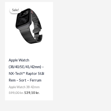
Sale!
Sale!
Apple Watch
(38/40/SE/41/42mm) –
NX-Tech™ Raptor Stål
Rem – Sort – Ferrum
Apple Watch 38-42mm
Original
Current
599,00
kr.
539,10
kr.
price
price
was:
is:
599,00 kr..
539,10 kr..