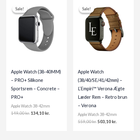
Sale!
Sale!
Sale!
Sale!
Apple Watch (38-40MM)
Apple Watch
– PRO+ Silikone
(38/40/SE/41/42mm) –
Sportsrem – Concrete –
L’Empiri™ Verona Ægte
PRO+
Læder Rem – Retro brun
– Verona
Apple Watch 38-42mm
Original
Current
149,00
kr.
134,10
kr.
Apple Watch 38-42mm
price
price
Original
Current
559,00
kr.
503,10
kr.
was:
is:
price
price
149,00 kr..
134,10 kr..
was:
is:
559,00 kr..
503,10 kr..