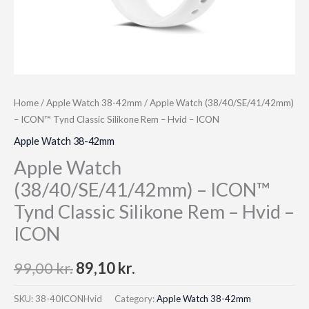
Home
/
Apple Watch 38-42mm
/ Apple Watch (38/40/SE/41/42mm)
– ICON™ Tynd Classic Silikone Rem – Hvid – ICON
Apple Watch 38-42mm
Apple Watch
(38/40/SE/41/42mm) – ICON™
Tynd Classic Silikone Rem – Hvid –
ICON
Original
Current
99,00
kr.
89,10
kr.
price
price
SKU:
38-40ICONHvid
Category:
Apple Watch 38-42mm