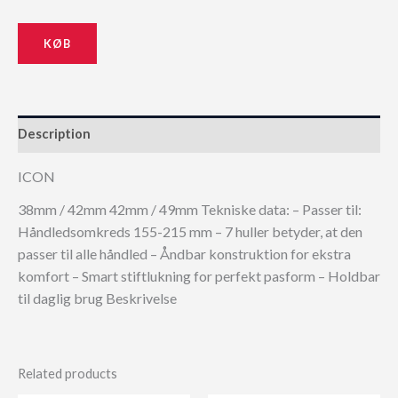
was:
is:
KØB
99,00 kr..
89,10 kr..
Description
ICON
38mm / 42mm 42mm / 49mm Tekniske data: – Passer til:
Håndledsomkreds 155-215 mm – 7 huller betyder, at den
passer til alle håndled – Åndbar konstruktion for ekstra
komfort – Smart stiftlukning for perfekt pasform – Holdbar
til daglig brug Beskrivelse
Related products