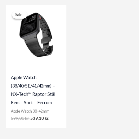
Sale!
Sale!
Apple Watch
(38/40/SE/41/42mm) –
NX-Tech™ Raptor Stål
Rem – Sort – Ferrum
Apple Watch 38-42mm
Original
Current
599,00
kr.
539,10
kr.
price
price
was:
is:
599,00 kr..
539,10 kr..