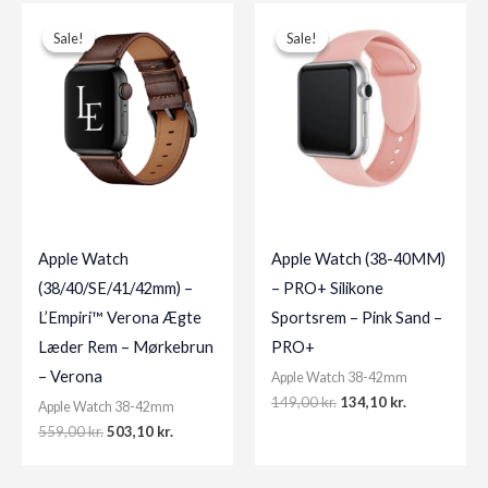
Sale!
Sale!
Sale!
Sale!
Apple Watch
Apple Watch (38-40MM)
(38/40/SE/41/42mm) –
– PRO+ Silikone
L’Empiri™ Verona Ægte
Sportsrem – Pink Sand –
Læder Rem – Mørkebrun
PRO+
– Verona
Apple Watch 38-42mm
Original
Current
149,00
kr.
134,10
kr.
Apple Watch 38-42mm
price
price
Original
Current
559,00
kr.
503,10
kr.
was:
is:
price
price
149,00 kr..
134,10 kr..
was:
is:
559,00 kr..
503,10 kr..