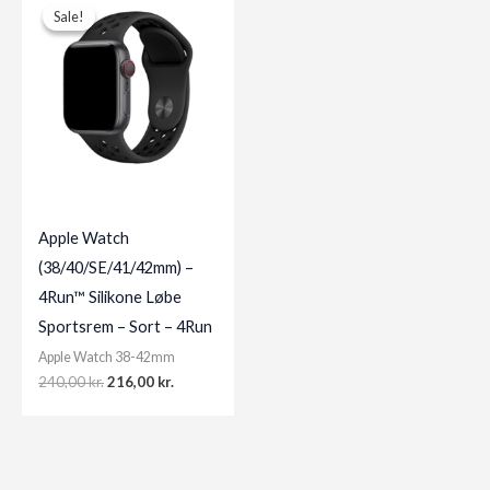
Sale!
Sale!
Apple Watch
(38/40/SE/41/42mm) –
4Run™ Silikone Løbe
Sportsrem – Sort – 4Run
Apple Watch 38-42mm
Original
Current
240,00
kr.
216,00
kr.
price
price
was:
is:
240,00 kr..
216,00 kr..