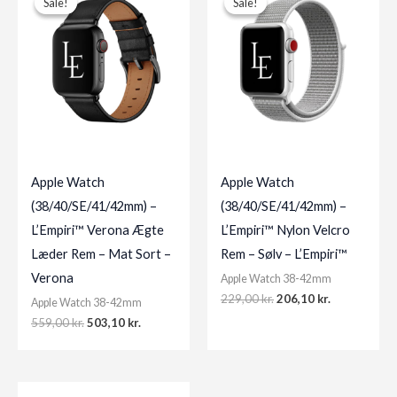
Sale!
Sale!
Sale!
Sale!
Apple Watch
Apple Watch
(38/40/SE/41/42mm) –
(38/40/SE/41/42mm) –
L’Empiri™ Verona Ægte
L’Empiri™ Nylon Velcro
Læder Rem – Mat Sort –
Rem – Sølv – L’Empiri™
Verona
Apple Watch 38-42mm
Original
Current
229,00
kr.
206,10
kr.
Apple Watch 38-42mm
price
price
Original
Current
559,00
kr.
503,10
kr.
was:
is:
price
price
229,00 kr..
206,10 kr..
was:
is:
559,00 kr..
503,10 kr..