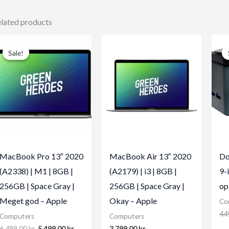
lated products
Sale!
Sale!
MacBook Pro 13″ 2020
MacBook Air 13″ 2020
Do
(A2338) | M1 | 8GB |
(A2179) | i3 | 8GB |
9-
256GB | Space Gray |
256GB | Space Gray |
op
Meget god – Apple
Okay – Apple
Co
44
Computers
Computers
Original
Current
6.499,00
kr.
5.499,00
kr.
3.799,00
kr.