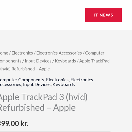
IT NEWS
ome
/
Electronics
/
Electronics Accessories
/
Computer
omponents
/
Input Devices
/
Keyboards
/ Apple TrackPad
 (hvid) Refurbished – Apple
omputer Components
,
Electronics
,
Electronics
ccessories
,
Input Devices
,
Keyboards
Apple TrackPad 3 (hvid)
Refurbished – Apple
899,00
kr.