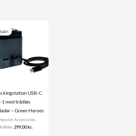
Sale!
Sale!
ckingstation USB-C
i-1 med trådløs
lader – Green Heroes
mputer Accessories
Original
Current
9,00
kr.
299,00
kr.
price
price