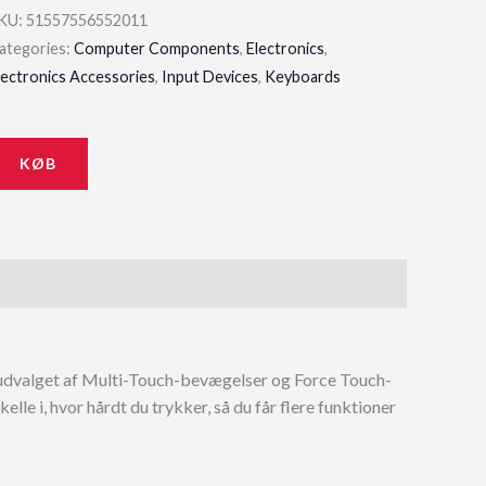
KU:
51557556552011
ategories:
Computer Components
,
Electronics
,
lectronics Accessories
,
Input Devices
,
Keyboards
KØB
 udvalget af Multi-Touch-bevægelser og Force Touch-
lle i, hvor hårdt du trykker, så du får flere funktioner