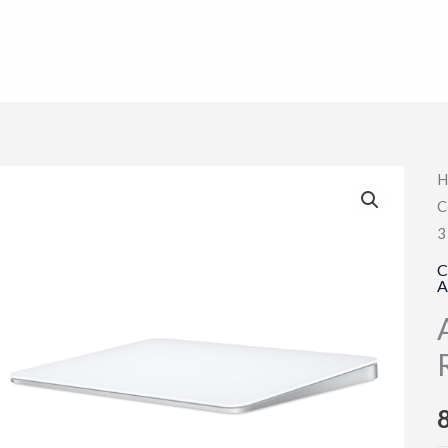
H
C
3
C
A