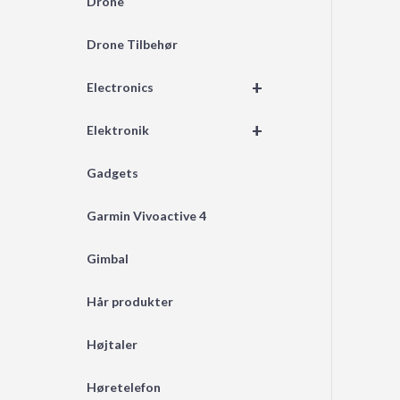
Drone
Drone Tilbehør
+
Electronics
+
Elektronik
Gadgets
Garmin Vivoactive 4
Gimbal
Hår produkter
Højtaler
Høretelefon