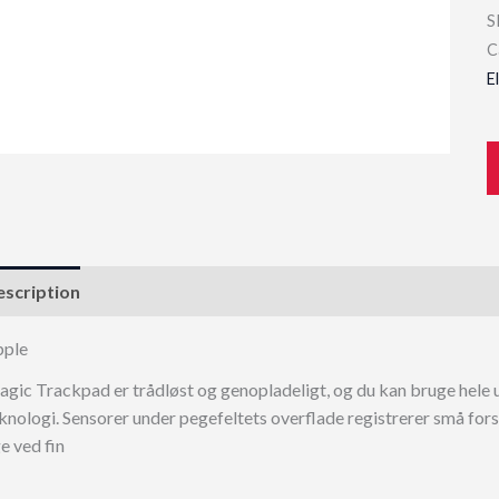
S
C
E
scription
pple
gic Trackpad er trådløst og genopladeligt, og du kan bruge hele
knologi. Sensorer under pegefeltets overflade registrerer små forske
ge ved fin