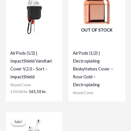
OUT OF STOCK
AirPods (1/2) |
AirPods (1/2) |
ImpactShield Vandtæt
Electroplating
Cover V.2.0 – Sort –
Beskyttelses Cover –
ImpactShield
Rose Gold –
Electroplating
Airpod Cover
Original
Current
179,00
kr.
161,10
kr.
Airpod Cover
price
price
was:
is:
179,00 kr..
161,10 kr..
Sale!
Sale!