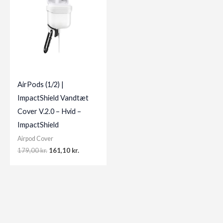
AirPods (1/2) |
ImpactShield Vandtæt
Cover V.2.0 – Hvid –
ImpactShield
Airpod Cover
Original
Current
179,00
kr.
161,10
kr.
price
price
was:
is:
179,00 kr..
161,10 kr..