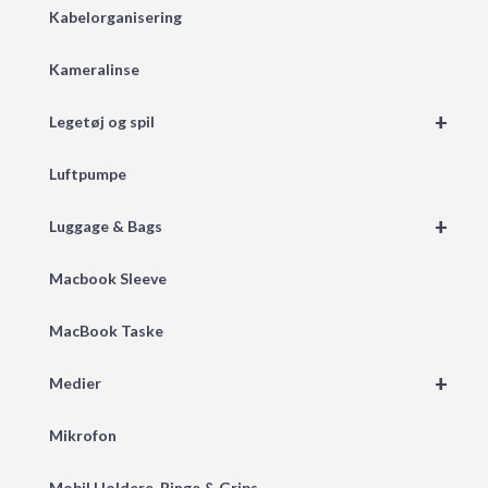
Kabelorganisering
Kameralinse
+
Legetøj og spil
Luftpumpe
+
Luggage & Bags
Macbook Sleeve
MacBook Taske
+
Medier
Mikrofon
Mobil Holdere, Ringe & Grips