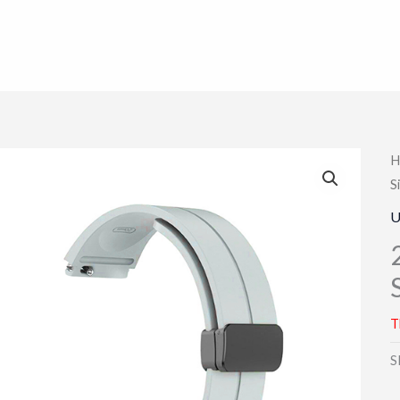
H
S
U
T
S