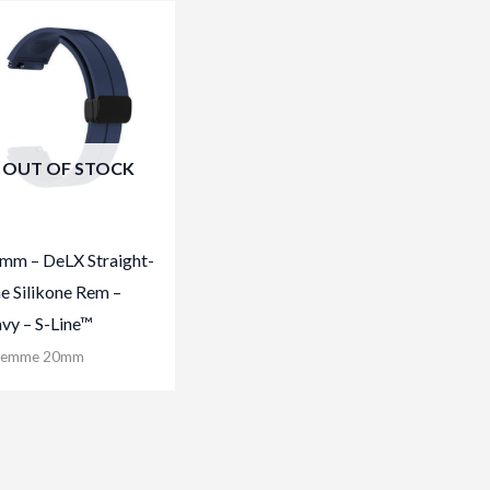
OUT OF STOCK
mm – DeLX Straight-
ne Silikone Rem –
vy – S-Line™
remme 20mm