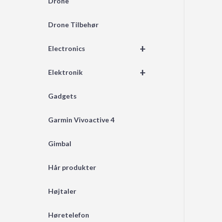
Drone
Drone Tilbehør
+
Electronics
+
Elektronik
Gadgets
Garmin Vivoactive 4
Gimbal
Hår produkter
Højtaler
Høretelefon