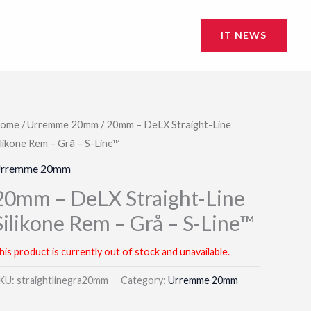
IT NEWS
ome
/
Urremme 20mm
/ 20mm – DeLX Straight-Line
ilikone Rem – Grå – S-Line™
rremme 20mm
20mm – DeLX Straight-Line
Silikone Rem – Grå – S-Line™
his product is currently out of stock and unavailable.
KU:
straightlinegra20mm
Category:
Urremme 20mm