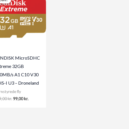
NDISK MicroSDHC
treme 32GB
0MB/s A1 C10 V30
S-I U3 – Droneland
rnstyrede fly
Original
Current
9,00
kr.
99,00
kr.
price
price
was:
is:
199,00 kr..
99,00 kr..