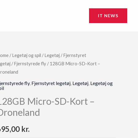
IT NEWS
ome
/
Legetøj og spil
/
Legetøj
/
Fjernstyret
egetøj
/
Fjernstyrede fly
/ 128GB Micro-SD-Kort –
roneland
jernstyrede fly
,
Fjernstyret legetøj
,
Legetøj
,
Legetøj og
pil
128GB Micro-SD-Kort –
Droneland
695,00
kr.