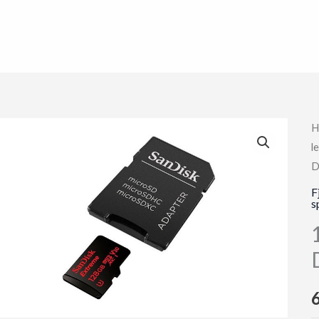
H
l
D
F
s