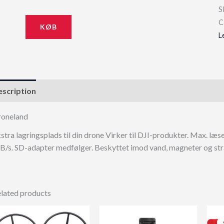
S
C
KØB
L
scription
oneland
stra lagringsplads til din drone Virker til DJI-produkter. Max. l
/s. SD-adapter medfølger. Beskyttet imod vand, magneter og strå
lated products