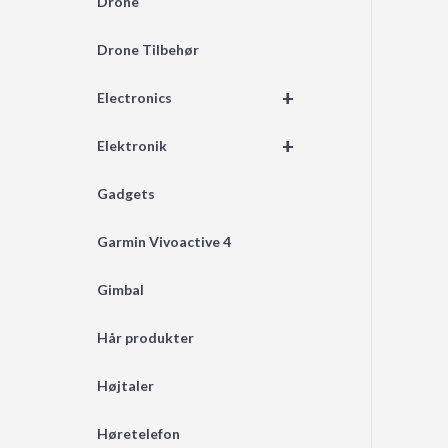
Drone
Drone Tilbehør
+
Electronics
+
Elektronik
Gadgets
Garmin Vivoactive 4
Gimbal
Hår produkter
Højtaler
Høretelefon