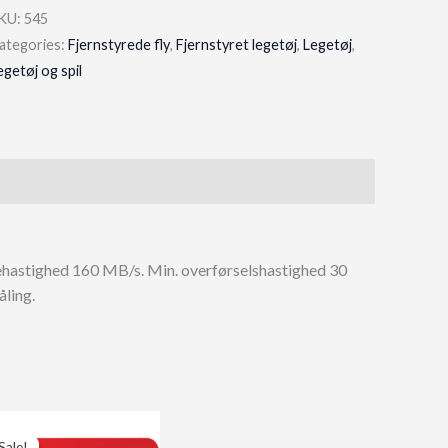
KU:
545
ategories:
Fjernstyrede fly
,
Fjernstyret legetøj
,
Legetøj
,
egetøj og spil
æsehastighed 160 MB/s. Min. overførselshastighed 30
ling.
Sale!
Sale!