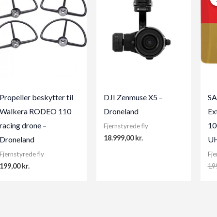
Propeller beskytter til
DJI Zenmuse X5 –
SA
Walkera RODEO 110
Droneland
Ex
racing drone –
10
Fjernstyrede fly
18.999,00
kr.
Droneland
UH
Fjernstyrede fly
Fje
199,00
kr.
19