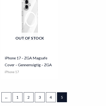
OUT OF STOCK
iPhone 17 – ZGA Magsafe
Cover – Gennemsigtig – ZGA
iPhone 17
←
1
2
3
4
5